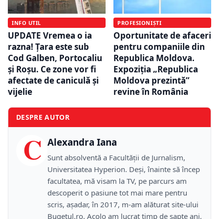
INFO UTIL
PROFESIONIȘTI
UPDATE Vremea o ia
Oportunitate de afaceri
razna! Țara este sub
pentru companiile din
Cod Galben, Portocaliu
Republica Moldova.
și Roșu. Ce zone vor fi
Expoziția „Republica
afectate de caniculă și
Moldova prezintă”
vijelie
revine în România
DESPRE AUTOR
C
Alexandra Iana
Sunt absolventă a Facultății de Jurnalism,
Universitatea Hyperion. Deși, înainte să încep
facultatea, mă visam la TV, pe parcurs am
descoperit o pasiune tot mai mare pentru
scris, așadar, în 2017, m-am alăturat site-ului
Bugetul.ro. Acolo am lucrat timp de șapte ani,