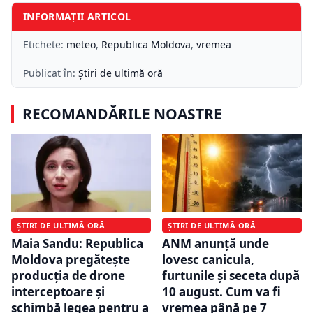
INFORMAȚII ARTICOL
Etichete:
meteo
,
Republica Moldova
,
vremea
Publicat în:
Știri de ultimă oră
RECOMANDĂRILE NOASTRE
ȘTIRI DE ULTIMĂ ORĂ
ȘTIRI DE ULTIMĂ ORĂ
Maia Sandu: Republica
ANM anunță unde
Moldova pregătește
lovesc canicula,
producția de drone
furtunile și seceta după
interceptoare și
10 august. Cum va fi
schimbă legea pentru a
vremea până pe 7