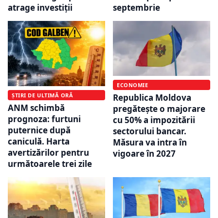
atrage investiții
septembrie
ECONOMIE
ȘTIRI DE ULTIMĂ ORĂ
Republica Moldova
ANM schimbă
pregătește o majorare
prognoza: furtuni
cu 50% a impozitării
puternice după
sectorului bancar.
caniculă. Harta
Măsura va intra în
avertizărilor pentru
vigoare în 2027
următoarele trei zile