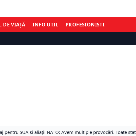
L DE VIAȚĂ
INFO UTIL
PROFESIONIȘTI
 pentru SUA și aliații NATO: Avem multiple provocări. Toate state