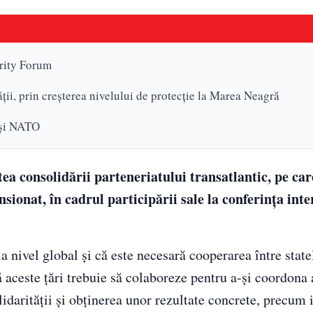
urity Forum
ii, prin creșterea nivelului de protecție la Marea Neagră
 și NATO
a consolidării parteneriatului transatlantic, pe care
nsionat, în cadrul participării sale la conferința int
a nivel global și că este necesară cooperarea între state
ă aceste țări trebuie să colaboreze pentru a-și coordona 
idarității și obținerea unor rezultate concrete, precum i