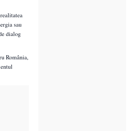
 realitatea
nergia sau
de dialog
ntru România,
ientul