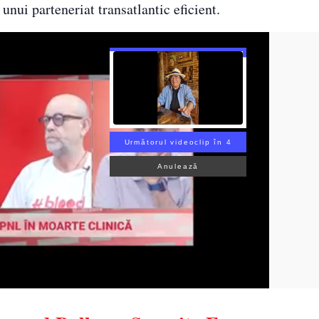
 unui parteneriat transatlantic eficient.
Următorul videoclip în 3
Anulează