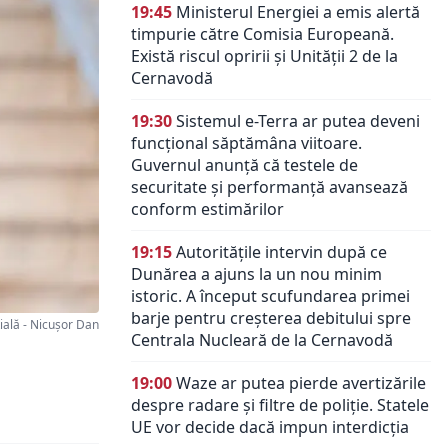
19:45
Ministerul Energiei a emis alertă
timpurie către Comisia Europeană.
Există riscul opririi și Unității 2 de la
Cernavodă
19:30
Sistemul e-Terra ar putea deveni
funcțional săptămâna viitoare.
Guvernul anunță că testele de
securitate și performanță avansează
conform estimărilor
19:15
Autoritățile intervin după ce
Dunărea a ajuns la un nou minim
istoric. A început scufundarea primei
barje pentru creșterea debitului spre
ială - Nicușor Dan
Centrala Nucleară de la Cernavodă
19:00
Waze ar putea pierde avertizările
despre radare și filtre de poliție. Statele
UE vor decide dacă impun interdicția