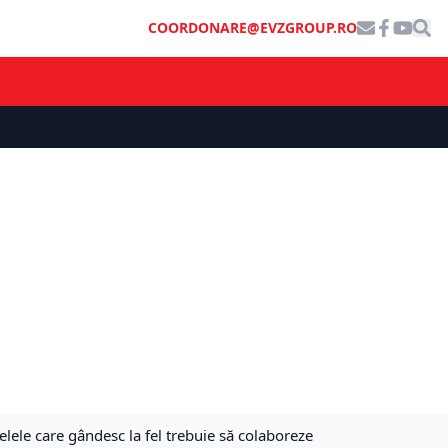
COORDONARE@EVZGROUP.RO
lele care gândesc la fel trebuie să colaboreze