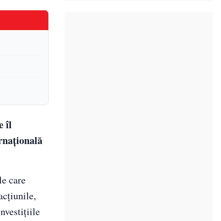
 îl
ernațională
le care
acțiunile,
nvestițiile