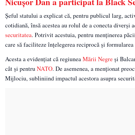
Nicușor Dan a participat la Black 
Șeful statului a explicat că, pentru publicul larg, acti
cotidiană, însă acestea au rolul de a conecta diverși 
securitatea
. Potrivit acestuia, pentru menținerea păci
care să faciliteze înțelegerea reciprocă și formularea
Acesta a evidențiat că regiunea
Mării Negre
și Balcan
cât și pentru
NATO
. De asemenea, a menționat preocu
Mijlociu, subliniind impactul acestora asupra securită