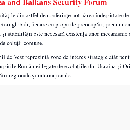
Sea and Balkans Security Forum
vitățile din astfel de conferințe pot părea îndepărtate de
actori globali, fiecare cu propriile preocupări, precum e
i și stabilității este necesară existența unor mecanisme 
 de soluții comune.
ii de Vest reprezintă zone de interes strategic atât pe
pările României legate de evoluțiile din Ucraina și Or
ții regionale și internaționale.