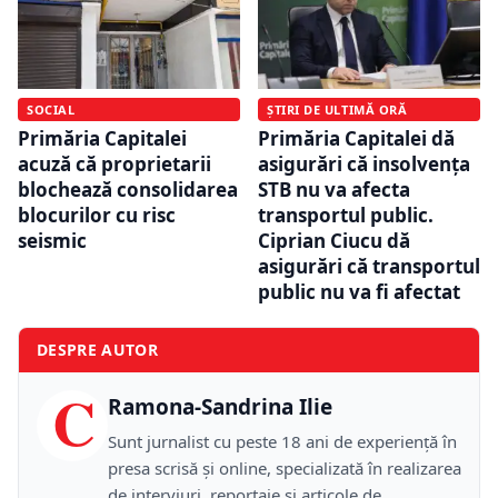
SOCIAL
ȘTIRI DE ULTIMĂ ORĂ
Primăria Capitalei
Primăria Capitalei dă
acuză că proprietarii
asigurări că insolvența
blochează consolidarea
STB nu va afecta
blocurilor cu risc
transportul public.
seismic
Ciprian Ciucu dă
asigurări că transportul
public nu va fi afectat
DESPRE AUTOR
C
Ramona-Sandrina Ilie
Sunt jurnalist cu peste 18 ani de experiență în
presa scrisă și online, specializată în realizarea
de interviuri, reportaje și articole de