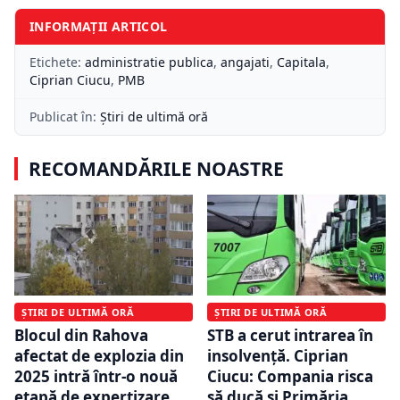
INFORMAȚII ARTICOL
Etichete:
administratie publica
,
angajati
,
Capitala
,
Ciprian Ciucu
,
PMB
Publicat în:
Știri de ultimă oră
RECOMANDĂRILE NOASTRE
ȘTIRI DE ULTIMĂ ORĂ
ȘTIRI DE ULTIMĂ ORĂ
Blocul din Rahova
STB a cerut intrarea în
afectat de explozia din
insolvență. Ciprian
2025 intră într-o nouă
Ciucu: Compania risca
etapă de expertizare.
să ducă și Primăria