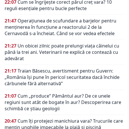
22:07
Cum se îngrijește corect părul creț vara? 10
reguli esențiale pentru bucle perfecte
21:47
Operațiunea de scufundare a barjelor pentru
menținerea în funcțiune a reactorului 2 de la
Cernavodă s-a încheiat. Când se vor vedea efectele
21:27
Un obicei zilnic poate prelungi viața câinelui cu
până la trei ani. Veterinarii ne explică ce contează cu
adevărat
21:17
Traian Băsescu, avertisment pentru Guvern:
„România își pune în pericol securitatea dacă închide
cărbunele fără alternativă”
21:07
Cum „produce” Pământul aur? De ce unele
regiuni sunt atât de bogate în aur? Descoperirea care
schimbă ce știau geologii
20:47
Cum îți protejezi manichiura vara? Trucurile care
mențin unghiile impecabile la plajă și piscină