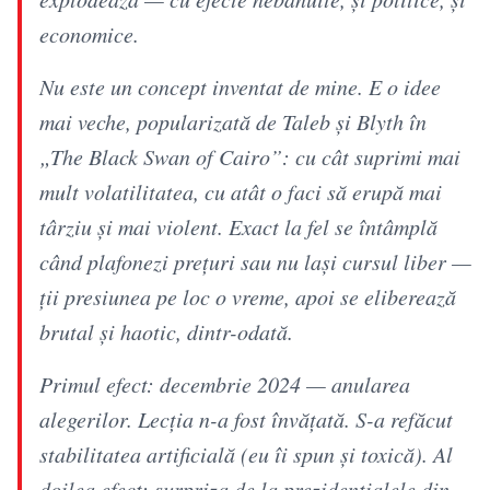
economice.
Nu este un concept inventat de mine. E o idee
mai veche, popularizată de Taleb și Blyth în
„The Black Swan of Cairo”: cu cât suprimi mai
mult volatilitatea, cu atât o faci să erupă mai
târziu și mai violent. Exact la fel se întâmplă
când plafonezi prețuri sau nu lași cursul liber —
ții presiunea pe loc o vreme, apoi se eliberează
brutal și haotic, dintr-odată.
Primul efect: decembrie 2024 — anularea
alegerilor. Lecția n-a fost învățată. S-a refăcut
stabilitatea artificială (eu îi spun și toxică). Al
doilea efect: surpriza de la prezidențialele din