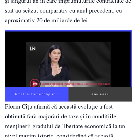
și singurul an în care împrumuturile contractate de
stat au scăzut comparativ cu anul precedent, cu
aproximativ 20 de miliarde de lei.
Următorul videoclip în 1
Anulează
Florin Cîțu afirmă că această evoluție a fost
obținută fără majorări de taxe și în condițiile
menținerii gradului de libertate economică la un
nivel maxim istoric, considerând că această