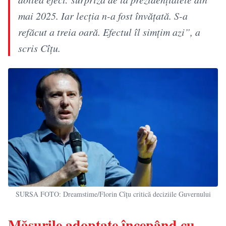
mai 2025. Iar lecția n-a fost învățată. S-a
refăcut a treia oară. Efectul îl simțim azi”, a
scris Cîțu.
SURSA FOTO: Dreamstime/Florin Cîțu critică deciziile Guvernului
Măsurile adoptate începând cu