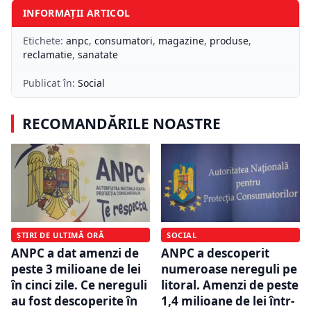
INFORMAȚII ARTICOL
Etichete:
anpc
,
consumatori
,
magazine
,
produse
,
reclamatie
,
sanatate
Publicat în:
Social
RECOMANDĂRILE NOASTRE
ȘTIRI DE ULTIMĂ ORĂ
SOCIAL
ANPC a dat amenzi de
ANPC a descoperit
peste 3 milioane de lei
numeroase nereguli pe
în cinci zile. Ce nereguli
litoral. Amenzi de peste
au fost descoperite în
1,4 milioane de lei într-