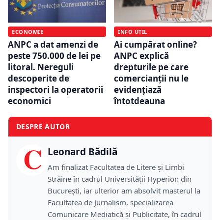
ECONOMIE
INFO UTIL
ANPC a dat amenzi de
Ai cumpărat online?
peste 750.000 de lei pe
ANPC explică
litoral. Nereguli
drepturile pe care
descoperite de
comercianții nu le
inspectori la operatorii
evidențiază
economici
întotdeauna
DESPRE AUTOR
C
Leonard Bădilă
Am finalizat Facultatea de Litere și Limbi
Străine în cadrul Universității Hyperion din
București, iar ulterior am absolvit masterul la
Facultatea de Jurnalism, specializarea
Comunicare Mediatică și Publicitate, în cadrul