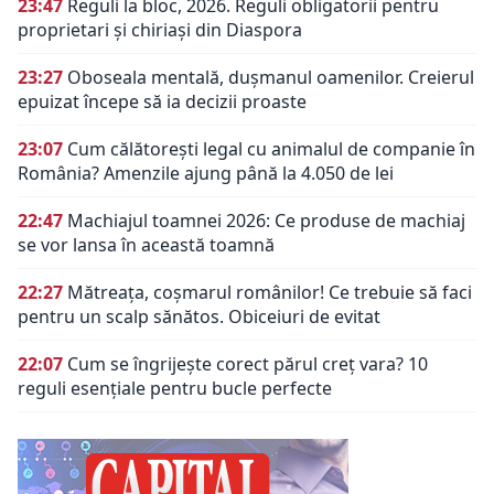
23:47
Reguli la bloc, 2026. Reguli obligatorii pentru
proprietari și chiriași din Diaspora
23:27
Oboseala mentală, dușmanul oamenilor. Creierul
epuizat începe să ia decizii proaste
23:07
Cum călătorești legal cu animalul de companie în
România? Amenzile ajung până la 4.050 de lei
22:47
Machiajul toamnei 2026: Ce produse de machiaj
se vor lansa în această toamnă
22:27
Mătreața, coșmarul românilor! Ce trebuie să faci
pentru un scalp sănătos. Obiceiuri de evitat
22:07
Cum se îngrijește corect părul creț vara? 10
reguli esențiale pentru bucle perfecte