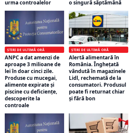
urma controalelor
o singură săptămână
ȘTIRI DE ULTIMĂ ORĂ
ȘTIRI DE ULTIMĂ ORĂ
ANPC a dat amenzi de
Alertă alimentară în
aproape 3 milioane de
România. Înghețată
lei în doar cinci zile.
vândută în magazinele
Produse cu mucegai,
Lidl, rechemată de la
alimente expirate și
consumatori. Produsul
piscine cu deficiențe,
poate fi returnat chiar
descoperite la
și fără bon
controale