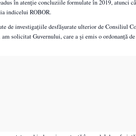
eadus în atenție concluziile formulate în 2019, atunci 
uția indicelui ROBOR.
nute de investigațiile desfășurate ulterior de Consiliul C
am solicitat Guvernului, care a și emis o ordonanță de