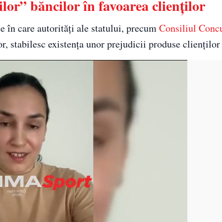
lor” băncilor în favoarea clienților
le în care autorități ale statului, precum
Consiliul Conc
, stabilesc existența unor prejudicii produse clienților