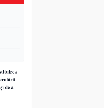
stituirea
erulării
și de a