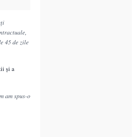
ți
ntractuale,
de 45 de zile
ii și a
cum am spus-o