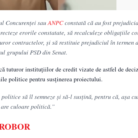
liul Concurenței sau
ANPC
constată că au fost prejudicia
recteze erorile constatate, să recalculeze obligațiile co
uror contractelor, și să restituie prejudiciul în termen 
rul grupului PSD din Senat.
 tuturor instituțiilor de credit vizate de astfel de deciz
ile politice pentru susținerea proiectului.
e politice să îl semneze și să-l susțină, pentru că, așa 
u are culoare politică.”
al ROBOR