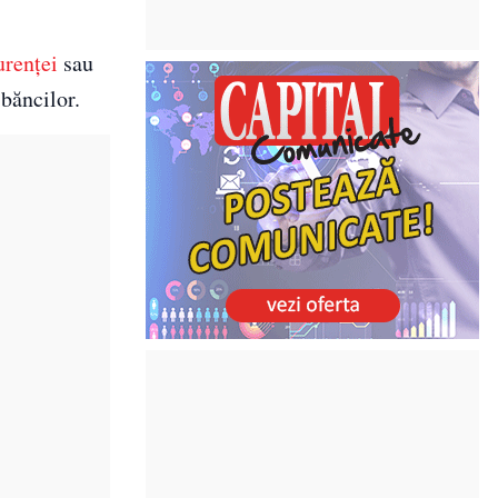
urenței
sau
 băncilor.