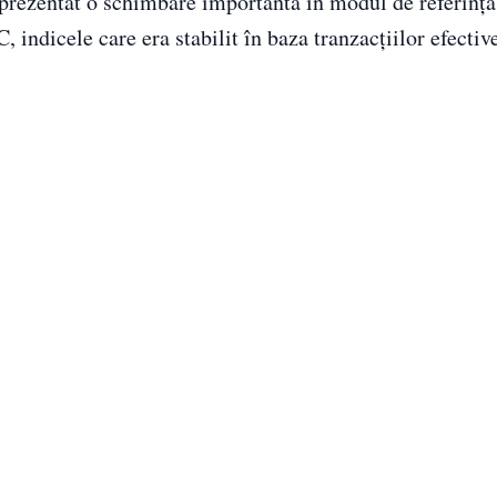
eprezentat o schimbare importantă în modul de referință
, indicele care era stabilit în baza tranzacțiilor efective