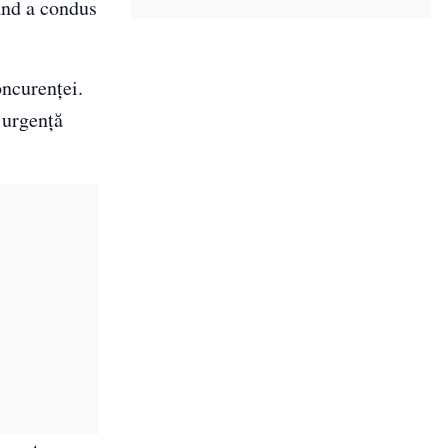
când a condus
oncurenței.
 urgență