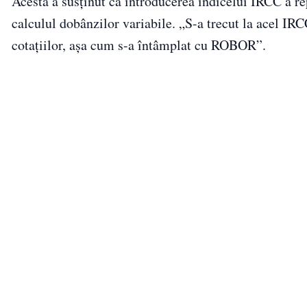
Acesta a susținut că introducerea indicelui IRCC a r
calculul dobânzilor variabile. „S-a trecut la acel IRCC
cotațiilor, așa cum s-a întâmplat cu ROBOR”.