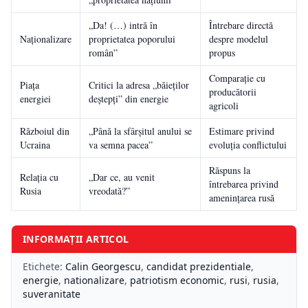
„Da! (…) intră în
Întrebare directă
Naționalizare
proprietatea poporului
despre modelul
român”
propus
Comparație cu
Piața
Critici la adresa „băieților
producătorii
energiei
deștepți” din energie
agricoli
Războiul din
„Până la sfârșitul anului se
Estimare privind
Ucraina
va semna pacea”
evoluția conflictului
Răspuns la
Relația cu
„Dar ce, au venit
întrebarea privind
Rusia
vreodată?”
amenințarea rusă
INFORMAȚII ARTICOL
Etichete:
Calin Georgescu
,
candidat prezidentiale
,
energie
,
nationalizare
,
patriotism economic
,
rusi
,
rusia
,
suveranitate