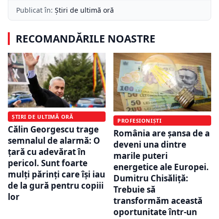
Publicat în:
Știri de ultimă oră
RECOMANDĂRILE NOASTRE
ȘTIRI DE ULTIMĂ ORĂ
PROFESIONIȘTI
Călin Georgescu trage
România are șansa de a
semnalul de alarmă: O
deveni una dintre
țară cu adevărat în
marile puteri
pericol. Sunt foarte
energetice ale Europei.
mulți părinți care își iau
Dumitru Chisăliță:
de la gură pentru copiii
Trebuie să
lor
transformăm această
oportunitate într-un