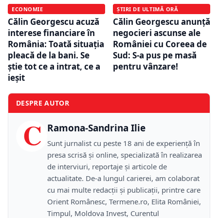
ECONOMIE
ȘTIRI DE ULTIMĂ ORĂ
Călin Georgescu acuză
Călin Georgescu anunță
interese financiare în
negocieri ascunse ale
România: Toată situația
României cu Coreea de
pleacă de la bani. Se
Sud: S-a pus pe masă
știe tot ce a intrat, ce a
pentru vânzare!
ieșit
DESPRE AUTOR
C
Ramona-Sandrina Ilie
Sunt jurnalist cu peste 18 ani de experiență în
presa scrisă și online, specializată în realizarea
de interviuri, reportaje și articole de
actualitate. De-a lungul carierei, am colaborat
cu mai multe redacții și publicații, printre care
Orient Românesc, Termene.ro, Elita României,
Timpul, Moldova Invest, Curentul