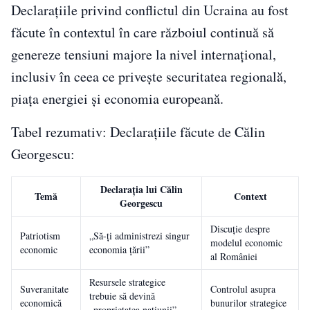
Declarațiile privind conflictul din Ucraina au fost
făcute în contextul în care războiul continuă să
genereze tensiuni majore la nivel internațional,
inclusiv în ceea ce privește securitatea regională,
piața energiei și economia europeană.
Tabel rezumativ: Declarațiile făcute de Călin
Georgescu:
Declarația lui Călin
Temă
Context
Georgescu
Discuție despre
Patriotism
„Să-ți administrezi singur
modelul economic
economic
economia țării”
al României
Resursele strategice
Suveranitate
Controlul asupra
trebuie să devină
economică
bunurilor strategice
„proprietatea națiunii”