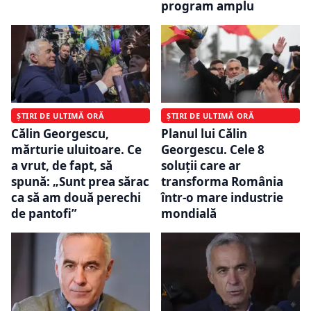
program amplu
ȘTIRI DE ULTIMĂ ORĂ
ȘTIRI DE ULTIMĂ ORĂ
Călin Georgescu,
Planul lui Călin
mărturie uluitoare. Ce
Georgescu. Cele 8
a vrut, de fapt, să
soluții care ar
spună: „Sunt prea sărac
transforma România
ca să am două perechi
într-o mare industrie
de pantofi”
mondială