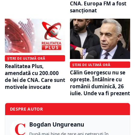
CNA. Europa FM a fost
sancționat
ȘTIRI DE ULTIMĂ ORĂ
ȘTIRI DE ULTIMĂ ORĂ
Realitatea Plus,
Călin Georgescu nu se
amendată cu 200.000
oprește. Întâlnire cu
de lei de CNA. Care sunt
românii duminică, 26
motivele invocate
iulie. Unde va fi prezent
DESPRE AUTOR
C
Bogdan Ungureanu
După mai bine de zece ani petrecuţi în