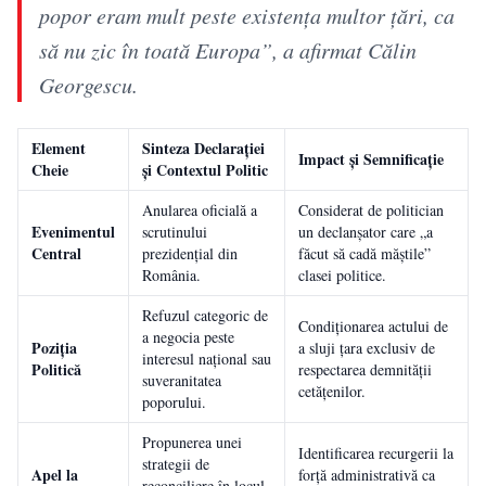
popor eram mult peste existența multor țări, ca
să nu zic în toată Europa”, a afirmat Călin
Georgescu.
Element
Sinteza Declarației
Impact și Semnificație
Cheie
și Contextul Politic
Anularea oficială a
Considerat de politician
Evenimentul
scrutinului
un declanșator care „a
Central
prezidențial din
făcut să cadă măștile”
România.
clasei politice.
Refuzul categoric de
Condiționarea actului de
a negocia peste
Poziția
a sluji țara exclusiv de
interesul național sau
Politică
respectarea demnității
suveranitatea
cetățenilor.
poporului.
Propunerea unei
Identificarea recurgerii la
strategii de
Apel la
forță administrativă ca
reconciliere în locul