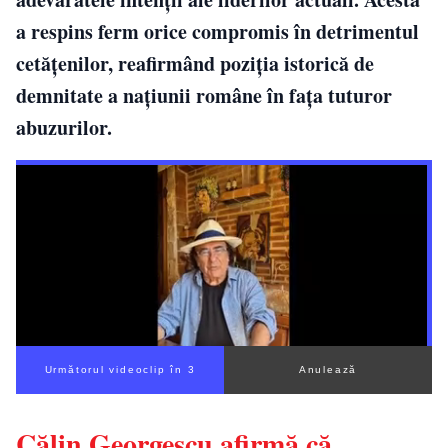
a respins ferm orice compromis în detrimentul
cetățenilor, reafirmând poziția istorică de
demnitate a națiunii române în fața tuturor
abuzurilor.
Următorul videoclip în 2
Anulează
Călin Georgescu afirmă că