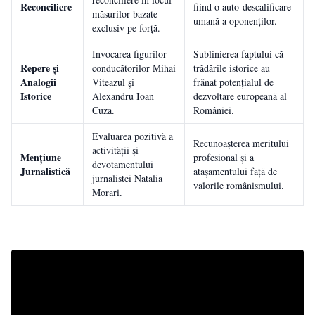
Reconciliere
fiind o auto-descalificare
măsurilor bazate
umană a oponenților.
exclusiv pe forță.
Invocarea figurilor
Sublinierea faptului că
Repere și
conducătorilor Mihai
trădările istorice au
Analogii
Viteazul și
frânat potențialul de
Istorice
Alexandru Ioan
dezvoltare europeană al
Cuza.
României.
Evaluarea pozitivă a
Recunoașterea meritului
activității și
Mențiune
profesional și a
devotamentului
Jurnalistică
atașamentului față de
jurnalistei Natalia
valorile românismului.
Morari.