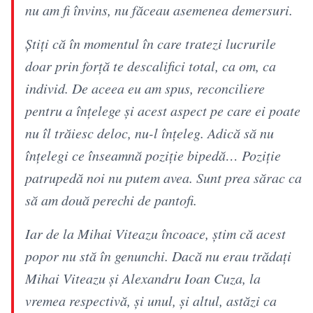
nu am fi învins, nu făceau asemenea demersuri.
Știți că în momentul în care tratezi lucrurile
doar prin forță te descalifici total, ca om, ca
individ. De aceea eu am spus, reconciliere
pentru a înțelege și acest aspect pe care ei poate
nu îl trăiesc deloc, nu-l înțeleg. Adică să nu
înțelegi ce înseamnă poziție bipedă… Poziție
patrupedă noi nu putem avea. Sunt prea sărac ca
să am două perechi de pantofi.
Iar de la Mihai Viteazu încoace, știm că acest
popor nu stă în genunchi. Dacă nu erau trădați
Mihai Viteazu și Alexandru Ioan Cuza, la
vremea respectivă, și unul, și altul, astăzi ca