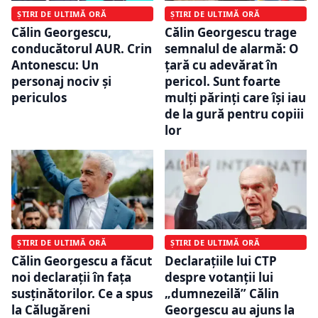
ȘTIRI DE ULTIMĂ ORĂ
ȘTIRI DE ULTIMĂ ORĂ
Călin Georgescu,
Călin Georgescu trage
conducătorul AUR. Crin
semnalul de alarmă: O
Antonescu: Un
țară cu adevărat în
personaj nociv şi
pericol. Sunt foarte
periculos
mulți părinți care își iau
de la gură pentru copiii
lor
ȘTIRI DE ULTIMĂ ORĂ
ȘTIRI DE ULTIMĂ ORĂ
Călin Georgescu a făcut
Declarațiile lui CTP
noi declarații în fața
despre votanții lui
susținătorilor. Ce a spus
„dumnezeilă” Călin
la Călugăreni
Georgescu au ajuns la