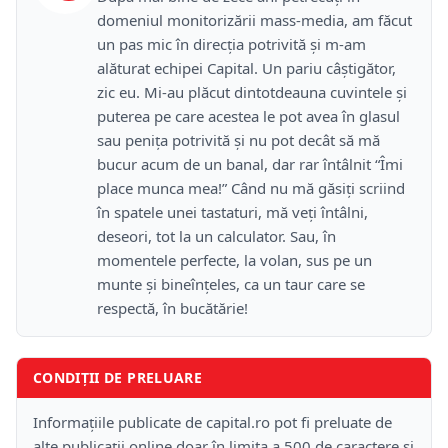
domeniul monitorizării mass-media, am făcut
un pas mic în direcţia potrivită şi m-am
alăturat echipei Capital. Un pariu câştigător,
zic eu. Mi-au plăcut dintotdeauna cuvintele şi
puterea pe care acestea le pot avea în glasul
sau peniţa potrivită şi nu pot decât să mă
bucur acum de un banal, dar rar întâlnit “Îmi
place munca mea!” Când nu mă găsiţi scriind
în spatele unei tastaturi, mă veţi întâlni,
deseori, tot la un calculator. Sau, în
momentele perfecte, la volan, sus pe un
munte şi bineînţeles, ca un taur care se
respectă, în bucătărie!
CONDIȚII DE PRELUARE
Informațiile publicate de capital.ro pot fi preluate de
alte publicații online doar în limita a 500 de caractere și