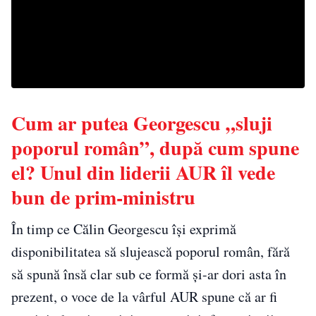
Cum ar putea Georgescu „sluji
poporul român”, după cum spune
el? Unul din liderii AUR îl vede
bun de prim-ministru
În timp ce Călin Georgescu își exprimă
disponibilitatea să slujească poporul român, fără
să spună însă clar sub ce formă și-ar dori asta în
prezent, o voce de la vârful AUR spune că ar fi