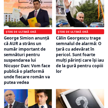
ȘTIRI DE ULTIMĂ ORĂ
ȘTIRI DE ULTIMĂ ORĂ
George Simion anunță
Călin Georgescu trage
că AUR a strâns un
semnalul de alarmă: O
număr important de
țară cu adevărat în
semnături pentru
pericol. Sunt foarte
suspendarea lui
mulți părinți care își iau
Nicușor Dan: Vom face
de la gură pentru copiii
publică o platformă
lor
unde fiecare român va
putea vedea