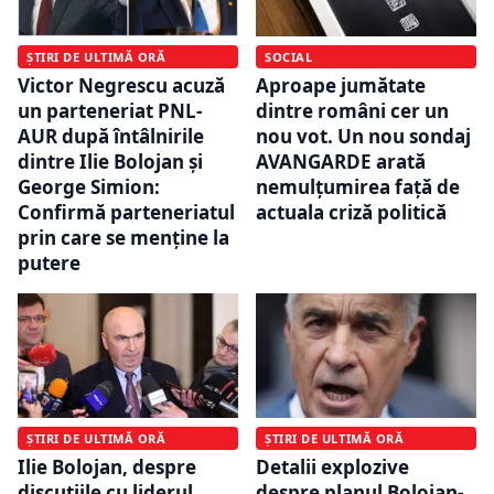
ȘTIRI DE ULTIMĂ ORĂ
SOCIAL
Victor Negrescu acuză
Aproape jumătate
un parteneriat PNL-
dintre români cer un
AUR după întâlnirile
nou vot. Un nou sondaj
dintre Ilie Bolojan și
AVANGARDE arată
George Simion:
nemulțumirea față de
Confirmă parteneriatul
actuala criză politică
prin care se menține la
putere
ȘTIRI DE ULTIMĂ ORĂ
ȘTIRI DE ULTIMĂ ORĂ
Ilie Bolojan, despre
Detalii explozive
discuțiile cu liderul
despre planul Bolojan-