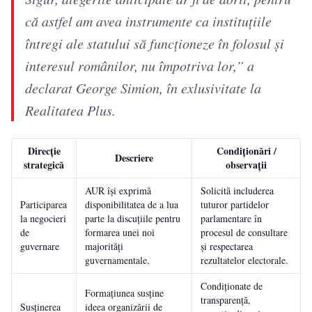
că astfel am avea instrumente ca instituțiile
întregi ale statului să funcționeze în folosul și
interesul românilor, nu împotriva lor,” a
declarat George Simion, în exlusivitate la
Realitatea Plus.
Direcție
Condiționări /
Descriere
strategică
observații
AUR își exprimă
Solicită includerea
Participarea
disponibilitatea de a lua
tuturor partidelor
la negocieri
parte la discuțiile pentru
parlamentare în
de
formarea unei noi
procesul de consultare
guvernare
majorități
și respectarea
guvernamentale.
rezultatelor electorale.
Condiționate de
Formațiunea susține
transparență,
Susținerea
ideea organizării de