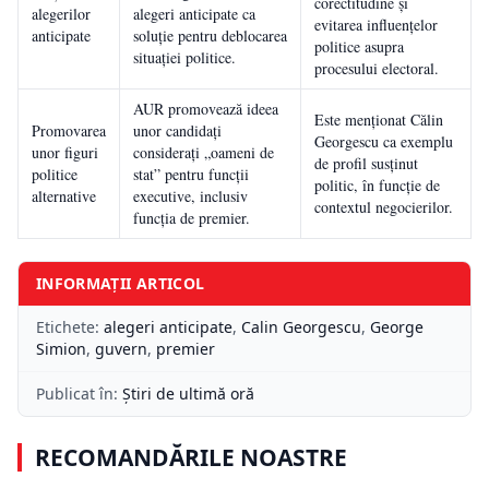
corectitudine și
alegerilor
alegeri anticipate ca
evitarea influențelor
anticipate
soluție pentru deblocarea
politice asupra
situației politice.
procesului electoral.
AUR promovează ideea
Este menționat Călin
Promovarea
unor candidați
Georgescu ca exemplu
unor figuri
considerați „oameni de
de profil susținut
politice
stat” pentru funcții
politic, în funcție de
alternative
executive, inclusiv
contextul negocierilor.
funcția de premier.
INFORMAȚII ARTICOL
Etichete:
alegeri anticipate
,
Calin Georgescu
,
George
Simion
,
guvern
,
premier
Publicat în:
Știri de ultimă oră
RECOMANDĂRILE NOASTRE