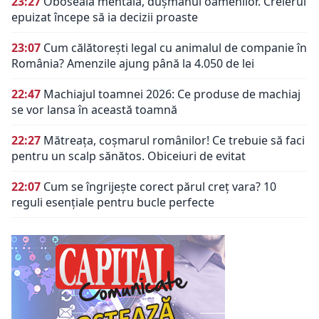
23:27
Oboseala mentală, dușmanul oamenilor. Creierul
epuizat începe să ia decizii proaste
23:07
Cum călătorești legal cu animalul de companie în
România? Amenzile ajung până la 4.050 de lei
22:47
Machiajul toamnei 2026: Ce produse de machiaj
se vor lansa în această toamnă
22:27
Mătreața, coșmarul românilor! Ce trebuie să faci
pentru un scalp sănătos. Obiceiuri de evitat
22:07
Cum se îngrijește corect părul creț vara? 10
reguli esențiale pentru bucle perfecte