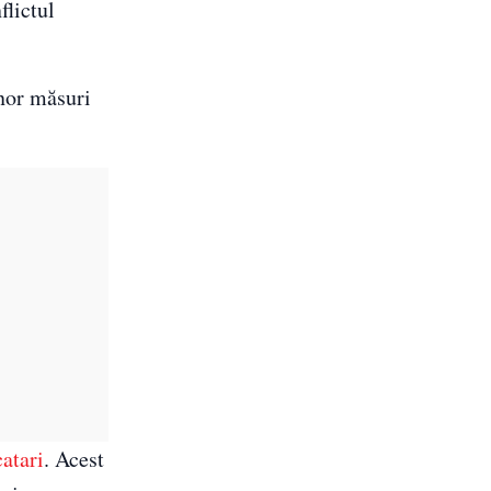
flictul
unor măsuri
catari
. Acest