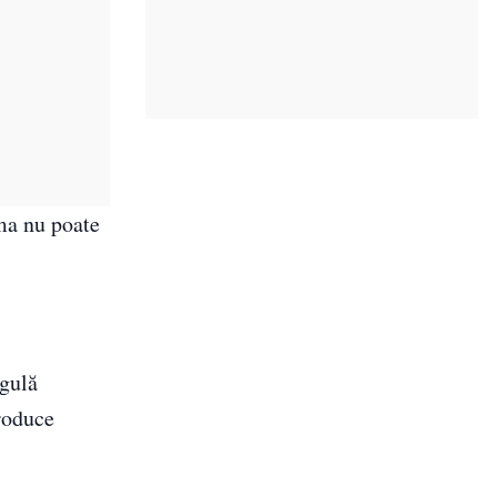
ma nu poate
egulă
produce