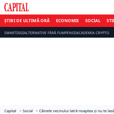
ȘTIRI DE ULTIMĂ ORĂ
ECONOMIE
SOCIAL
STI
SMARTDIGI
ALTERNATIVE FĂRĂ FUM
PENSII
ACADEMIA CRYPTO
Capital
>
Social
>
Câinele vecinului latră noaptea și nu te las