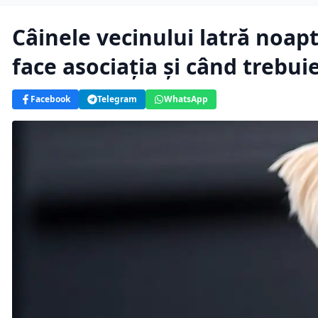
Câinele vecinului latră noapt
face asociația și când trebui
Facebook
Telegram
WhatsApp