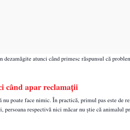
ân dezamăgite atunci când primesc răspunsul că proble
ci când apar reclamații
 nu poate face nimic. În practică, primul pas este de r
ri, persoana respectivă nici măcar nu știe că animalul 