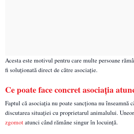
Acesta este motivul pentru care multe persoane răm
fi soluționată direct de către asociație.
Ce poate face concret asociația atun
Faptul că asociația nu poate sancționa nu înseamnă că
discutarea situației cu proprietarul animalului. Uneo
zgomot
atunci când rămâne singur în locuință.