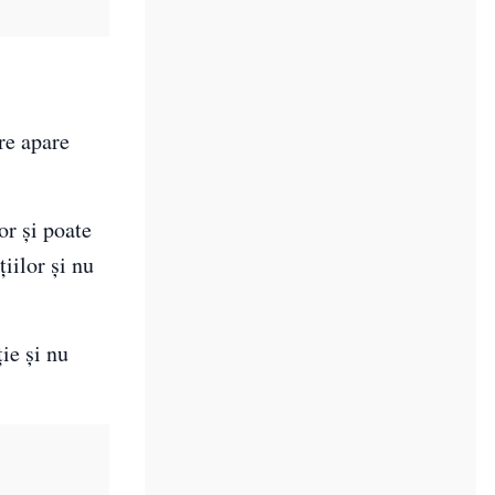
re apare
or și poate
iilor și nu
ie și nu