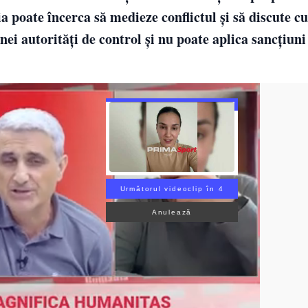
ia poate încerca să medieze conflictul și să discute cu
ei autorități de control și nu poate aplica sancțiun
Următorul videoclip în 3
Anulează