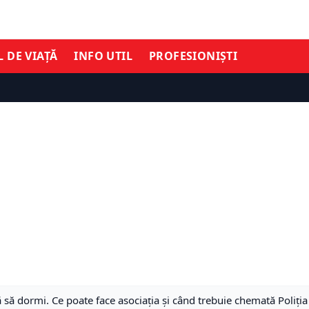
L DE VIAȚĂ
INFO UTIL
PROFESIONIȘTI
ă să dormi. Ce poate face asociația și când trebuie chemată Poliția