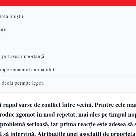
rea liniștii
ații
ți pot avea importanță
comportamentul animalului
e decât permite legea
i rapid surse de conflict între vecini. Printre cele ma
roduc zgomot în mod repetat, mai ales pe timpul nop
 problemă serioasă, iar prima reacție este adesea să 
ă să intervină. Atribuțiile unei asociații de proprieta