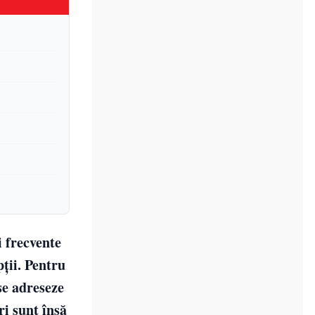
i frecvente
ții. Pentru
se adreseze
ri sunt însă