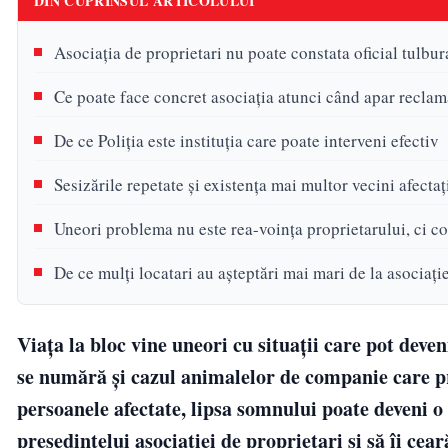
DIN CUPRINSUL ARTICOLULUI
Asociația de proprietari nu poate constata oficial tulbura
Ce poate face concret asociația atunci când apar reclam
De ce Poliția este instituția care poate interveni efectiv
Sesizările repetate și existența mai multor vecini afecta
Uneori problema nu este rea-voința proprietarului, ci 
De ce mulți locatari au așteptări mai mari de la asociați
Viața la bloc vine uneori cu situații care pot deven
se numără și cazul animalelor de companie care p
persoanele afectate, lipsa somnului poate deveni o
președintelui asociației de proprietari și să îi cear