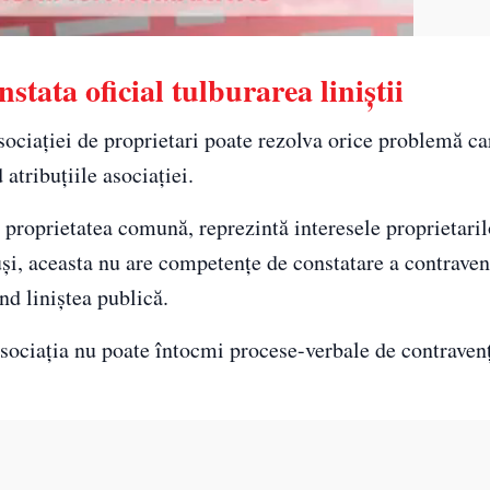
stata oficial tulburarea liniștii
sociației de proprietari poate rezolva orice problemă ca
 atribuțiile asociației.
 proprietatea comună, reprezintă interesele proprietaril
i, aceasta nu are competențe de constatare a contravenț
ind liniștea publică.
asociația nu poate întocmi procese-verbale de contravenț