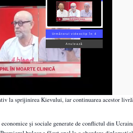
Următorul videoclip în 3
Anulează
tiv la sprijinirea Kievului, iar continuarea acestor livr
e economice și sociale generate de conflictul din Ucraina
. Premierul bulgar a făcut apel la o abordare diplomatică