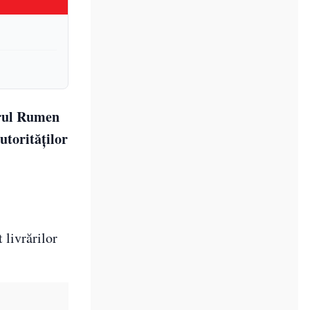
erul Rumen
utorităților
 livrărilor