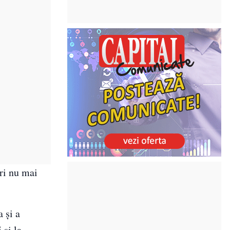
ări nu mai
 și a
 și la