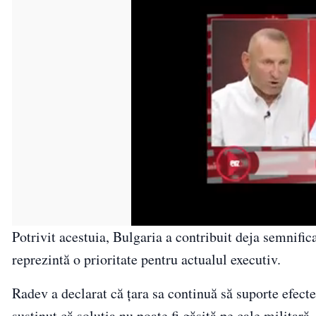
Potrivit acestuia, Bulgaria a contribuit deja semnifica
reprezintă o prioritate pentru actualul executiv.
Radev a declarat că țara sa continuă să suporte efect
susținut că soluția nu poate fi găsită pe cale militară