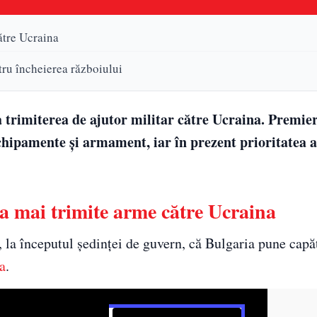
ătre Ucraina
tru încheierea războiului
ta trimiterea de ajutor militar către Ucraina. Premi
echipamente și armament, iar în prezent prioritatea a
a mai trimite arme către Ucraina
a începutul ședinței de guvern, că Bulgaria pune capăt
a
.