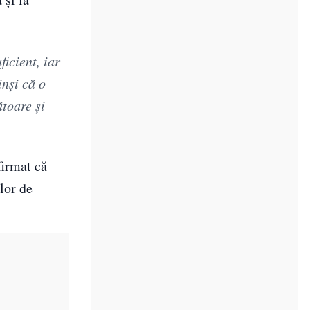
icient, iar
nși că o
ătoare și
firmat că
ilor de