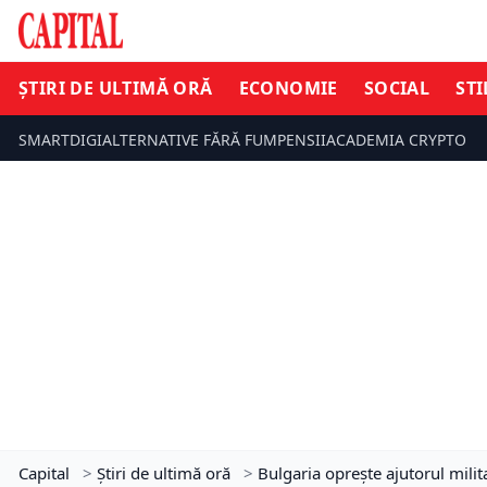
ȘTIRI DE ULTIMĂ ORĂ
ECONOMIE
SOCIAL
STI
SMARTDIGI
ALTERNATIVE FĂRĂ FUM
PENSII
ACADEMIA CRYPTO
Capital
>
Știri de ultimă oră
>
Bulgaria oprește ajutorul mili