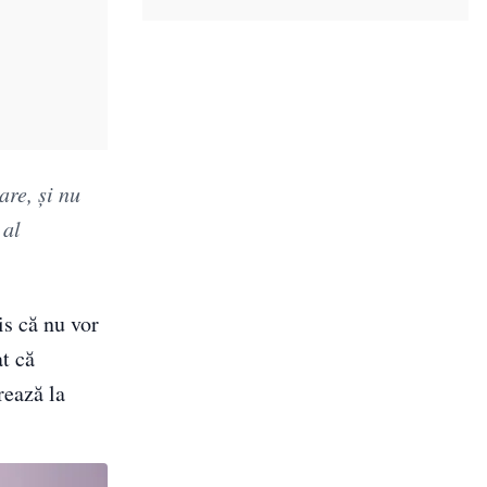
are, și nu
 al
is că nu vor
at că
rează la