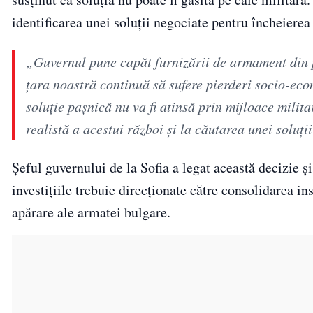
identificarea unei soluții negociate pentru încheiere
„Guvernul pune capăt furnizării de armament din p
țara noastră continuă să sufere pierderi socio-ec
soluție pașnică nu va fi atinsă prin mijloace milit
realistă a acestui război și la căutarea unei soluț
Șeful guvernului de la Sofia a legat această decizie ș
investițiile trebuie direcționate către consolidarea ins
apărare ale armatei bulgare.