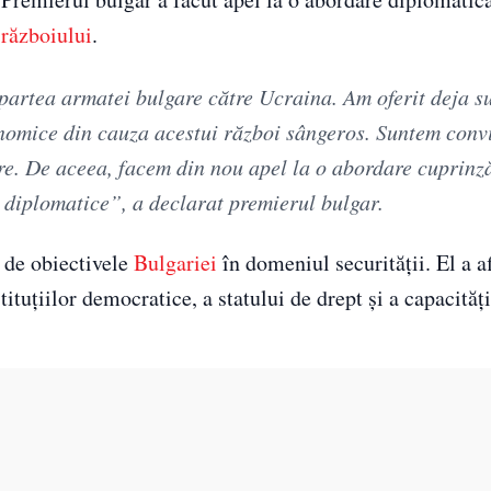
a
războiului
.
artea armatei bulgare către Ucraina. Am oferit deja suf
onomice din cauza acestui război sângeros. Suntem convi
are. De aceea, facem din nou apel la o abordare cuprinz
ii diplomatice”, a declarat premierul bulgar.
i de obiectivele
Bulgariei
în domeniul securității. El a a
tituțiilor democratice, a statului de drept și a capacităț