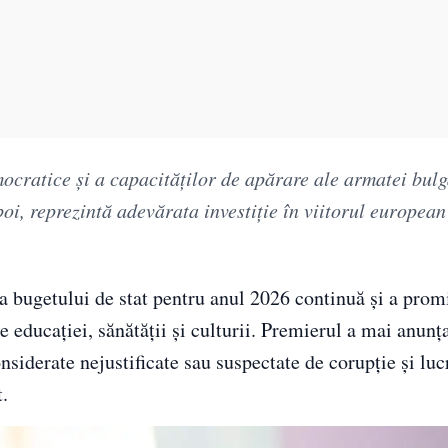
mocratice și a capacităților de apărare ale armatei bulg
i, reprezintă adevărata investiție în viitorul european
a bugetului de stat pentru anul 2026 continuă și a prom
te educației, sănătății și culturii. Premierul a mai anunț
nsiderate nejustificate sau suspectate de corupție și luc
t.