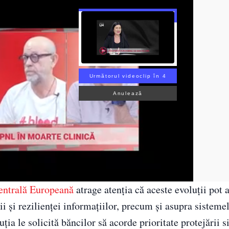
Următorul videoclip în 3
Anulează
entrală Europeană
atrage atenția că aceste evoluții pot 
ii și rezilienței informațiilor, precum și asupra sisteme
ția le solicită băncilor să acorde prioritate protejării 