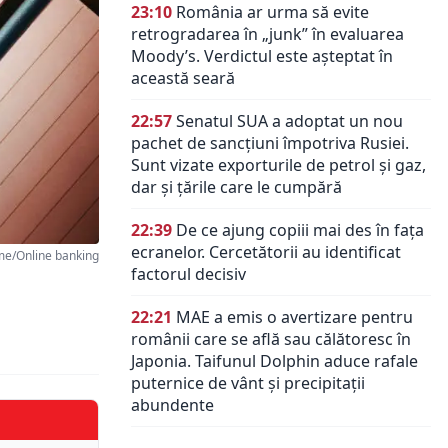
23:10
România ar urma să evite
retrogradarea în „junk” în evaluarea
Moody’s. Verdictul este așteptat în
această seară
22:57
Senatul SUA a adoptat un nou
pachet de sancțiuni împotriva Rusiei.
Sunt vizate exporturile de petrol și gaz,
dar și țările care le cumpără
22:39
De ce ajung copiii mai des în fața
ecranelor. Cercetătorii au identificat
e/Online banking
factorul decisiv
22:21
MAE a emis o avertizare pentru
românii care se află sau călătoresc în
Japonia. Taifunul Dolphin aduce rafale
puternice de vânt și precipitații
abundente