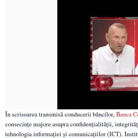
În scrisoarea transmisă conducerii băncilor,
Banca C
consecințe majore asupra confidențialității, integrităț
tehnologia informației și comunicațiilor (ICT). Institu