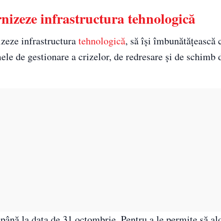
rnizeze infrastructura tehnologică
izeze infrastructura
tehnologică
, să își îmbunătățească 
ele de gestionare a crizelor, de redresare și de schimb 
i până la data de 31 octombrie. Pentru a le permite să a