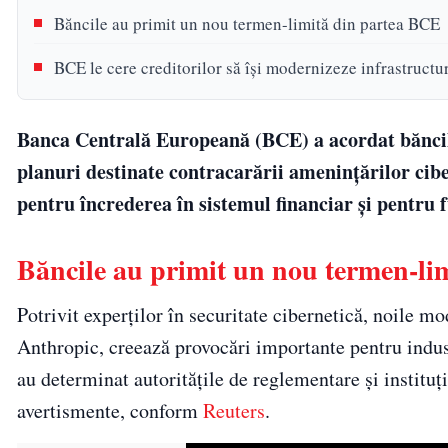
Băncile au primit un nou termen-limită din partea BCE
BCE le cere creditorilor să își modernizeze infrastructu
Banca Centrală Europeană (BCE) a acordat băncil
planuri destinate contracarării amenințărilor ciber
pentru încrederea în sistemul financiar și pentru f
Băncile au primit un nou termen-li
Potrivit experților în securitate cibernetică, noile mo
Anthropic, creează provocări importante pentru indust
au determinat autoritățile de reglementare și instituț
avertismente, conform
Reuters
.