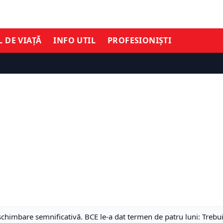
L DE VIAȚĂ
INFO UTIL
PROFESIONIȘTI
schimbare semnificativă. BCE le-a dat termen de patru luni: Trebui