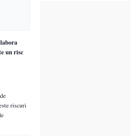
elabora
te un risc
 de
ste riscuri
de