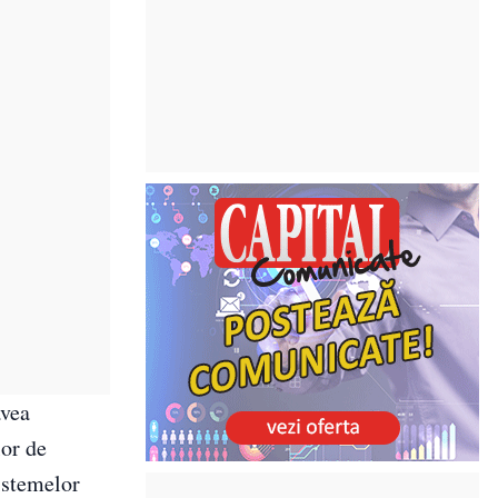
avea
lor de
sistemelor