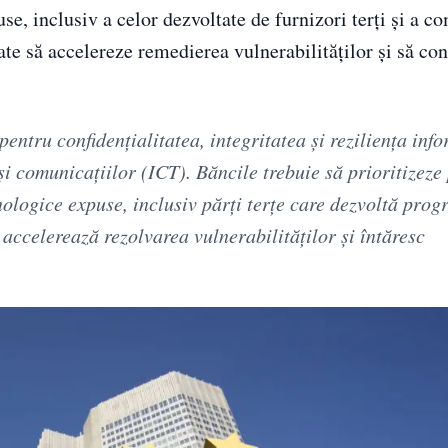
use, inclusiv a celor dezvoltate de furnizori terți și a 
te să accelereze remedierea vulnerabilităților și să co
entru confidenţialitatea, integritatea şi rezilienţa info
şi comunicaţiilor (ICT). Băncile trebuie să prioritizeze
hnologice expuse, inclusiv părţi terţe care dezvoltă pro
accelerează rezolvarea vulnerabilităţilor şi întăresc