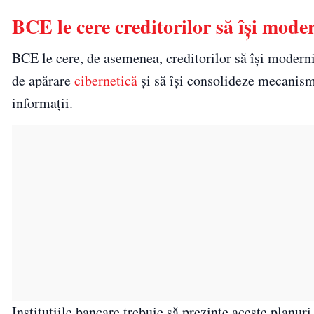
BCE le cere creditorilor să își mode
BCE le cere, de asemenea, creditorilor să își modern
de apărare
cibernetică
și să își consolideze mecanism
informații.
Instituțiile bancare trebuie să prezinte aceste planur