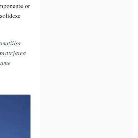
componentelor
nsolideze
rmaţiilor
 protejarea
grame