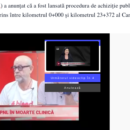
R
) a anunțat că a fost lansată procedura de achiziție pub
uprins între kilometrul 0+000 și kilometrul 23+372 al Ca
Următorul videoclip în 3
Anulează