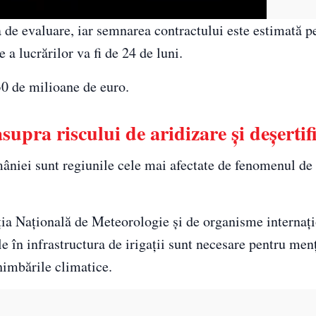
pa de evaluare, iar semnarea contractului este estimată p
 a lucrărilor va fi de 24 de luni.
30 de milioane de euro.
supra riscului de aridizare și deșertif
âniei sunt regiunile cele mai afectate de fenomenul de 
ația Națională de Meteorologie și de organisme internaț
e în infrastructura de irigații sunt necesare pentru men
chimbările climatice.