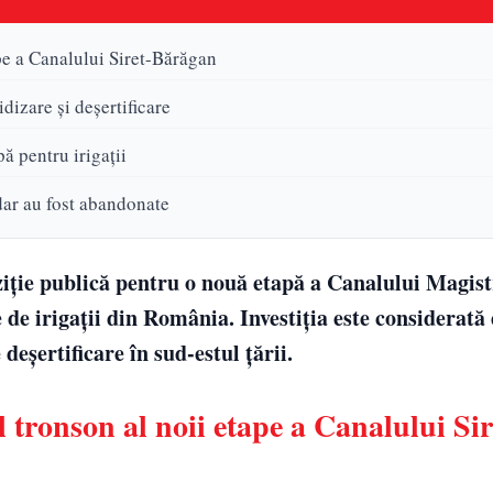
ape a Canalului Siret-Bărăgan
dizare și deșertificare
ă pentru irigații
dar au fost abandonate
ziție publică pentru o nouă etapă a Canalului Magist
de irigații din România. Investiția este considerată 
deșertificare în sud-estul țării.
l tronson al noii etape a Canalului Sir