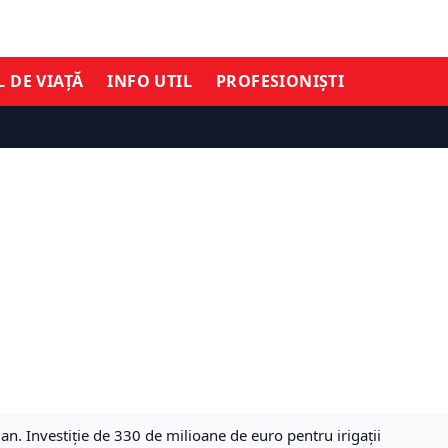
L DE VIAȚĂ
INFO UTIL
PROFESIONIȘTI
gan. Investiție de 330 de milioane de euro pentru irigații