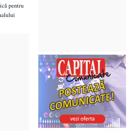
lică pentru
nalului