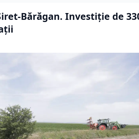
 Siret-Bărăgan. Investiție de 33
ții