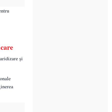
entru
icare
aridizare și
ionale
ținerea