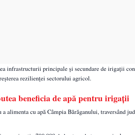
a infrastructurii principale și secundare de irigații con
reșterea rezilienței sectorului agricol.
tea beneficia de apă pentru irigații
u a alimenta cu apă Câmpia Bărăganului, traversând jud