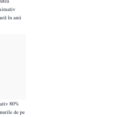
putea
oximativ
ură în anii
mativ 80%
nurile de pe