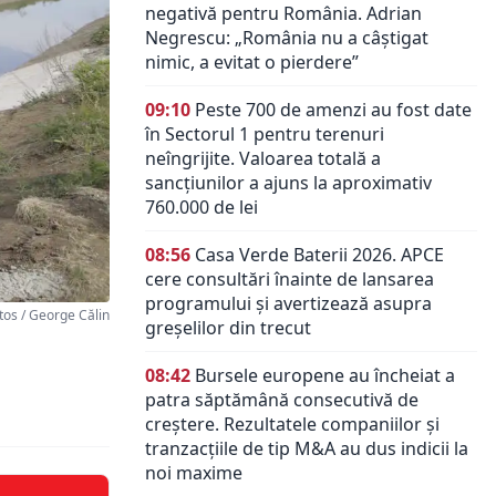
negativă pentru România. Adrian
Negrescu: „România nu a câștigat
nimic, a evitat o pierdere”
09:10
Peste 700 de amenzi au fost date
în Sectorul 1 pentru terenuri
neîngrijite. Valoarea totală a
sancțiunilor a ajuns la aproximativ
760.000 de lei
08:56
Casa Verde Baterii 2026. APCE
cere consultări înainte de lansarea
programului și avertizează asupra
os / George Călin
greșelilor din trecut
08:42
Bursele europene au încheiat a
patra săptămână consecutivă de
creștere. Rezultatele companiilor și
tranzacțiile de tip M&A au dus indicii la
noi maxime