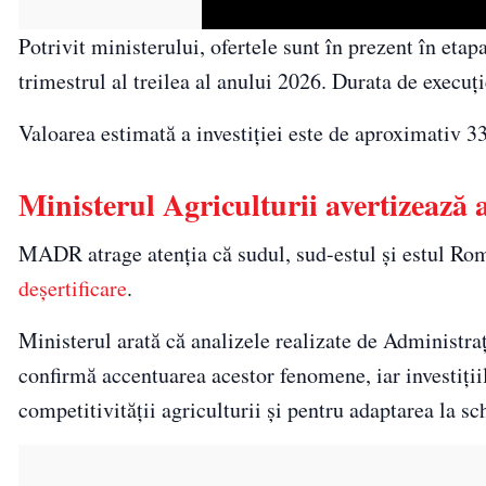
Potrivit ministerului, ofertele sunt în prezent în eta
trimestrul al treilea al anului 2026. Durata de execuție
Valoarea estimată a investiției este de aproximativ 3
Ministerul Agriculturii avertizează a
MADR atrage atenția că sudul, sud-estul și estul Rom
deșertificare
.
Ministerul arată că analizele realizate de Administr
confirmă accentuarea acestor fenomene, iar investițiil
competitivității agriculturii și pentru adaptarea la s