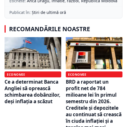
Etichete:
Anca Dragu
,
inflatie
,
razboi
,
Republica Moldova
Publicat în:
Știri de ultimă oră
RECOMANDĂRILE NOASTRE
ECONOMIE
ECONOMIE
Ce a determinat Banca
BRD a raportat un
Angliei să oprească
profit net de 784
schimbarea dobânzilor,
milioane lei în primul
deși inflația a scăzut
semestru din 2026.
Creditele și depozitele
au continuat să crească
în ciuda inflației și a