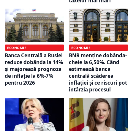
taxelor mai mari
ECONOMIE
ECONOMIE
Banca Centrală a Rusiei
BNR menține dobânda-
reduce dobânda la 14%
cheie la 6,50%. Când
și majorează prognoza
estimează banca
de inflație la 6%-7%
centrală scăderea
pentru 2026
inflației și ce riscuri pot
întârzia procesul