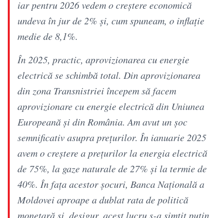
iar pentru 2026 vedem o creştere economică
undeva în jur de 2% şi, cum spuneam, o inflaţie
medie de 8,1%.
În 2025, practic, aprovizionarea cu energie
electrică se schimbă total. Din aprovizionarea
din zona Transnistriei începem să facem
aprovizionare cu energie electrică din Uniunea
Europeană şi din România. Am avut un şoc
semnificativ asupra preţurilor. În ianuarie 2025
avem o creştere a preţurilor la energia electrică
de 75%, la gaze naturale de 27% şi la termie de
40%. În faţa acestor şocuri, Banca Naţională a
Moldovei aproape a dublat rata de politică
monetară şi, desigur, acest lucru s-a simţit puţin