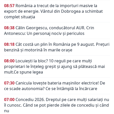
08:57
România a trecut de la importuri masive la
export de energie. Vântul din Dobrogea a schimbat
complet situația
08:38
Călin Georgescu, conducătorul AUR. Crin
Antonescu: Un personaj nociv şi periculos
08:18
Cât costă un plin în România pe 9 august. Prețuri
benzină și motorină în marile orașe
08:00
Locuiești la bloc? 10 reguli pe care mulți
proprietari le înțeleg greșit și ajung să plătească mai
mult.Ce spune legea
07:30
Canicula lovește bateria mașinilor electrice! De
ce scade autonomia? Ce se întâmplă la încărcare
07:00
Concediu 2026. Dreptul pe care mulți salariați nu
îl cunosc. Când se pot pierde zilele de concediu și când
nu