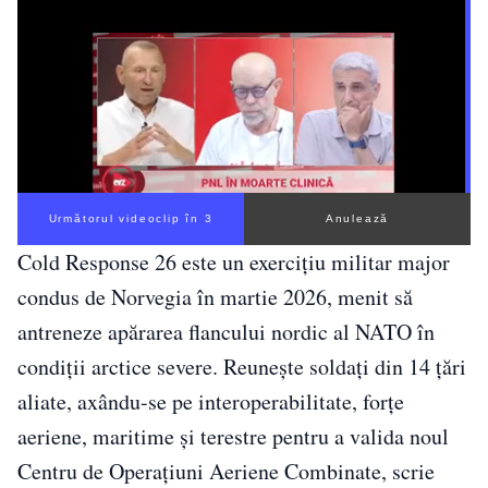
Următorul videoclip în 2
Anulează
Cold Response 26 este un exercițiu militar major
condus de Norvegia în martie 2026, menit să
antreneze apărarea flancului nordic al NATO în
condiții arctice severe. Reunește soldați din 14 țări
aliate, axându-se pe interoperabilitate, forțe
aeriene, maritime și terestre pentru a valida noul
Centru de Operațiuni Aeriene Combinate, scrie