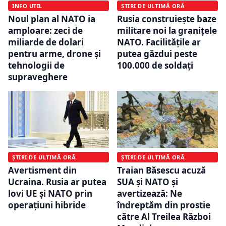
INFO UTIL
ȘTIRI DE ULTIMĂ ORĂ
Noul plan al NATO ia
Rusia construiește baze
amploare: zeci de
militare noi la granițele
miliarde de dolari
NATO. Facilitățile ar
pentru arme, drone și
putea găzdui peste
tehnologii de
100.000 de soldați
supraveghere
ȘTIRI DE ULTIMĂ ORĂ
ȘTIRI DE ULTIMĂ ORĂ
Avertisment din
Traian Băsescu acuză
Ucraina. Rusia ar putea
SUA și NATO și
lovi UE și NATO prin
avertizează: Ne
operațiuni hibride
îndreptăm din prostie
către Al Treilea Război