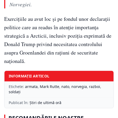
Norvegiei.
Exercițiile au avut loc și pe fondul unor declarații
politice care au readus în atenție importanța
strategică a Arcticii, inclusiv poziția exprimată de
Donald Trump privind necesitatea controlului
asupra Groenlandei din rațiuni de securitate
națională.
INFORMAȚII ARTICOL
Etichete:
armata
,
Mark Rutte
,
nato
,
norvegia
,
razboi
,
soldați
Publicat în:
Știri de ultimă oră
RECOMANDĂRILE NOASTRE