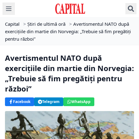
Capital
>
Știri de ultimă oră
>
Avertismentul NATO după
exercițiile din martie din Norvegia: „Trebuie să fim pregătiți
pentru război”
Avertismentul NATO după
exercițiile din martie din Norvegia:
„Trebuie să fim pregătiți pentru
război”
Facebook
Telegram
WhatsApp