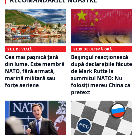
STIL DE VIAȚĂ
ȘTIRI DE ULTIMĂ ORĂ
Cea mai pașnică țară
Beijingul reacționează
din lume. Este membră
după declarațiile făcute
NATO, fără armată,
de Mark Rutte la
marină militară sau
summitul NATO: Nu
forțe aeriene
folosiţi mereu China ca
pretext