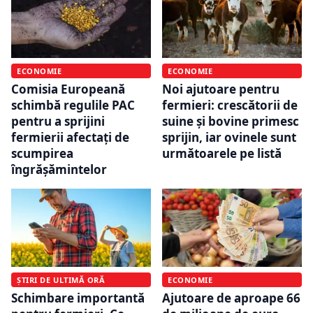
ECONOMIE
ECONOMIE
Comisia Europeană
Noi ajutoare pentru
schimbă regulile PAC
fermieri: crescătorii de
pentru a sprijini
suine și bovine primesc
fermierii afectați de
sprijin, iar ovinele sunt
scumpirea
următoarele pe listă
îngrășămintelor
ȘTIRI DE ULTIMĂ ORĂ
ECONOMIE
Schimbare importantă
Ajutoare de aproape 66