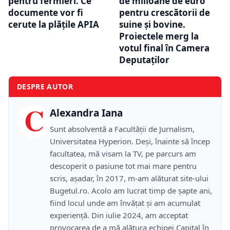
pentru fermieri. Ce
de milioane de euro
documente vor fi
pentru crescătorii de
cerute la plățile APIA
suine și bovine.
Proiectele merg la
votul final în Camera
Deputaților
DESPRE AUTOR
C
Alexandra Iana
Sunt absolventă a Facultății de Jurnalism,
Universitatea Hyperion. Deși, înainte să încep
facultatea, mă visam la TV, pe parcurs am
descoperit o pasiune tot mai mare pentru
scris, așadar, în 2017, m-am alăturat site-ului
Bugetul.ro. Acolo am lucrat timp de șapte ani,
fiind locul unde am învățat și am acumulat
experiență. Din iulie 2024, am acceptat
provocarea de a mă alătura echipei Capital în