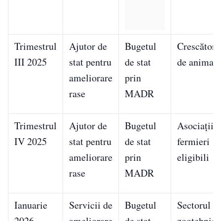
Trimestrul
Ajutor de
Bugetul
Crescători
III 2025
stat pentru
de stat
de animale
ameliorare
prin
rase
MADR
Trimestrul
Ajutor de
Bugetul
Asociații ș
IV 2025
stat pentru
de stat
fermieri
ameliorare
prin
eligibili
rase
MADR
Ianuarie
Servicii de
Bugetul
Sectorul
2026
ameliorare
de stat
zootehnic