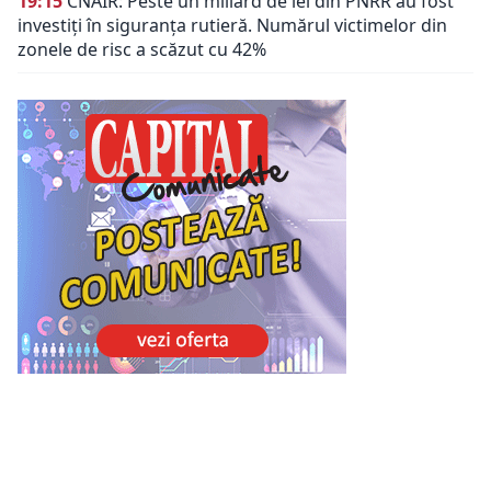
19:15
CNAIR: Peste un miliard de lei din PNRR au fost
investiți în siguranța rutieră. Numărul victimelor din
zonele de risc a scăzut cu 42%