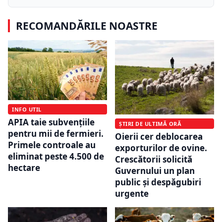
RECOMANDĂRILE NOASTRE
INFO UTIL
APIA taie subvențiile
ȘTIRI DE ULTIMĂ ORĂ
pentru mii de fermieri.
Oierii cer deblocarea
Primele controale au
exporturilor de ovine.
eliminat peste 4.500 de
Crescătorii solicită
hectare
Guvernului un plan
public și despăgubiri
urgente