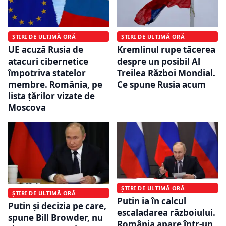
ȘTIRI DE ULTIMĂ ORĂ
ȘTIRI DE ULTIMĂ ORĂ
UE acuză Rusia de
Kremlinul rupe tăcerea
atacuri cibernetice
despre un posibil Al
împotriva statelor
Treilea Război Mondial.
membre. România, pe
Ce spune Rusia acum
lista țărilor vizate de
Moscova
ȘTIRI DE ULTIMĂ ORĂ
ȘTIRI DE ULTIMĂ ORĂ
Putin ia în calcul
Putin și decizia pe care,
escaladarea războiului.
spune Bill Browder, nu
România apare într-un