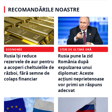
RECOMANDĂRILE NOASTRE
ECONOMIE
ȘTIRI DE ULTIMĂ ORĂ
Rusia își reduce
Rusia pune la zid
rezervele de aur pentru
România după
a acoperi cheltuielile de
expulzarea unui
război, fără semne de
diplomat: Aceste
colaps financiar
acţiuni neprietenoase
vor primi un răspuns
adecvat