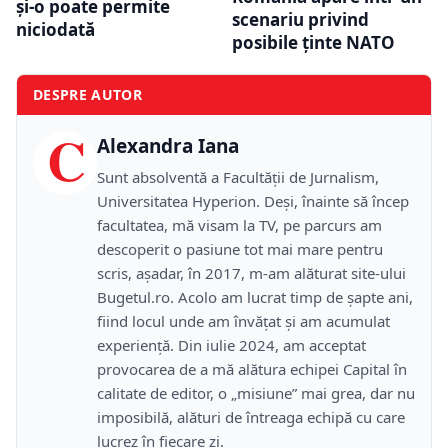
și-o poate permite
scenariu privind
niciodată
posibile ținte NATO
DESPRE AUTOR
C
Alexandra Iana
Sunt absolventă a Facultății de Jurnalism,
Universitatea Hyperion. Deși, înainte să încep
facultatea, mă visam la TV, pe parcurs am
descoperit o pasiune tot mai mare pentru
scris, așadar, în 2017, m-am alăturat site-ului
Bugetul.ro. Acolo am lucrat timp de șapte ani,
fiind locul unde am învățat și am acumulat
experiență. Din iulie 2024, am acceptat
provocarea de a mă alătura echipei Capital în
calitate de editor, o „misiune” mai grea, dar nu
imposibilă, alături de întreaga echipă cu care
lucrez în fiecare zi.