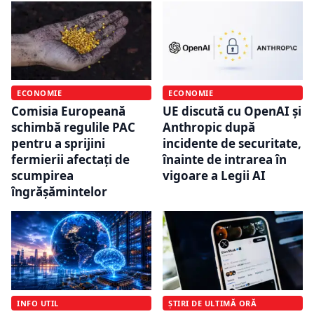
ECONOMIE
ECONOMIE
Comisia Europeană
UE discută cu OpenAI și
schimbă regulile PAC
Anthropic după
pentru a sprijini
incidente de securitate,
fermierii afectați de
înainte de intrarea în
scumpirea
vigoare a Legii AI
îngrășămintelor
INFO UTIL
ȘTIRI DE ULTIMĂ ORĂ