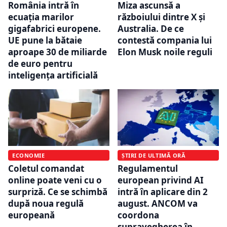
România intră în
Miza ascunsă a
ecuația marilor
războiului dintre X și
gigafabrici europene.
Australia. De ce
UE pune la bătaie
contestă compania lui
aproape 30 de miliarde
Elon Musk noile reguli
de euro pentru
inteligența artificială
ECONOMIE
ȘTIRI DE ULTIMĂ ORĂ
Coletul comandat
Regulamentul
online poate veni cu o
european privind AI
surpriză. Ce se schimbă
intră în aplicare din 2
după noua regulă
august. ANCOM va
europeană
coordona
supravegherea în