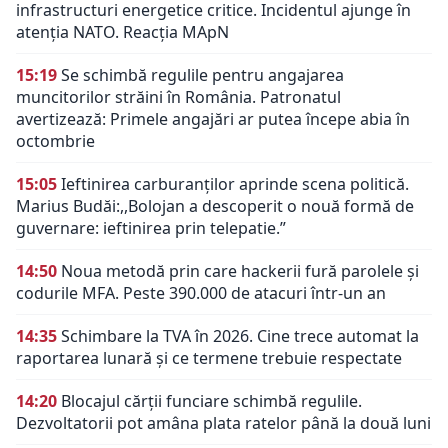
infrastructuri energetice critice. Incidentul ajunge în
atenția NATO. Reacția MApN
15:19
Se schimbă regulile pentru angajarea
muncitorilor străini în România. Patronatul
avertizează: Primele angajări ar putea începe abia în
octombrie
15:05
Ieftinirea carburanților aprinde scena politică.
Marius Budăi:,,Bolojan a descoperit o nouă formă de
guvernare: ieftinirea prin telepatie.”
14:50
Noua metodă prin care hackerii fură parolele și
codurile MFA. Peste 390.000 de atacuri într-un an
14:35
Schimbare la TVA în 2026. Cine trece automat la
raportarea lunară și ce termene trebuie respectate
14:20
Blocajul cărții funciare schimbă regulile.
Dezvoltatorii pot amâna plata ratelor până la două luni