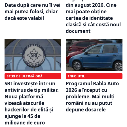
Data după care nu îl vei
din august 2026. Cine
mai putea folosi, chiar
mai poate obține
dacă este valabil
cartea de identitate
clasică și cât costă noul
document
ȘTIRI DE ULTIMĂ ORĂ
INFO UTIL
SRI investește într-un
Programul Rabla Auto
antivirus de tip militar.
2026 a început cu
Noua platformă
probleme. Mai mulți
vizează atacurile
români nu au putut
hackerilor de elită și
depune dosarele
ajunge la 45 de
milioane de euro