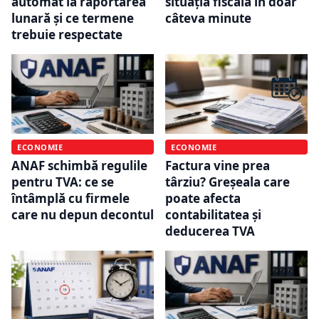
automat la raportarea
situația fiscală în doar
lunară și ce termene
câteva minute
trebuie respectate
ECONOMIE
ECONOMIE
ANAF schimbă regulile
Factura vine prea
pentru TVA: ce se
târziu? Greșeala care
întâmplă cu firmele
poate afecta
care nu depun decontul
contabilitatea și
deducerea TVA