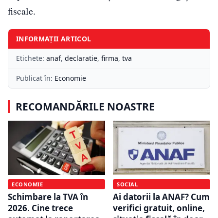
fiscale.
INFORMAȚII ARTICOL
Etichete:
anaf
,
declaratie
,
firma
,
tva
Publicat în:
Economie
RECOMANDĂRILE NOASTRE
ECONOMIE
SOCIAL
Schimbare la TVA în
Ai datorii la ANAF? Cum
2026. Cine trece
verifici gratuit, online,