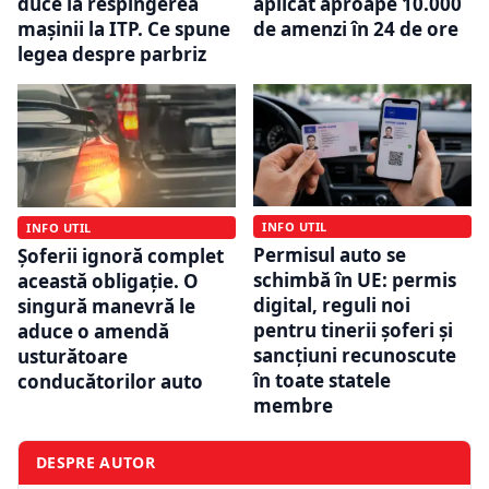
duce la respingerea
aplicat aproape 10.000
mașinii la ITP. Ce spune
de amenzi în 24 de ore
legea despre parbriz
INFO UTIL
INFO UTIL
Permisul auto se
Șoferii ignoră complet
schimbă în UE: permis
această obligație. O
digital, reguli noi
singură manevră le
pentru tinerii șoferi și
aduce o amendă
sancțiuni recunoscute
usturătoare
în toate statele
conducătorilor auto
membre
DESPRE AUTOR