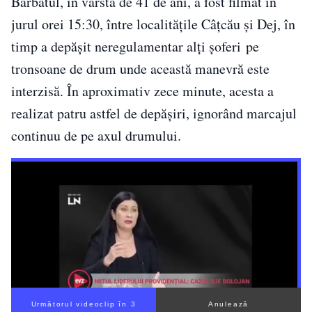
Bărbatul, în vârstă de 41 de ani, a fost filmat în
jurul orei 15:30, între localitățile Câțcău și Dej, în
timp a depășit neregulamentar alți șoferi pe
tronsoane de drum unde această manevră este
interzisă. În aproximativ zece minute, acesta a
realizat patru astfel de depășiri, ignorând marcajul
continuu de pe axul drumului.
Următorul videoclip în 2
Anulează