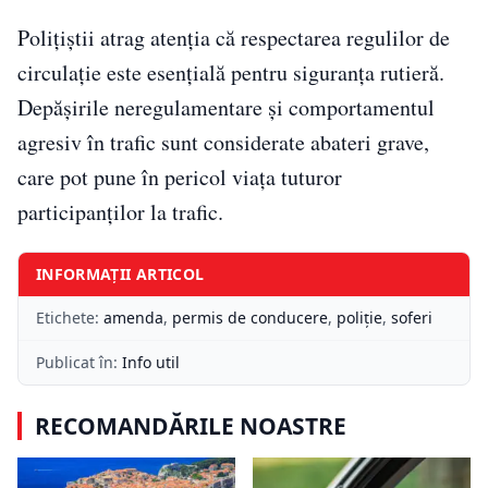
Polițiștii atrag atenția că respectarea regulilor de
circulație este esențială pentru siguranța rutieră.
Depășirile neregulamentare și comportamentul
agresiv în trafic sunt considerate abateri grave,
care pot pune în pericol viața tuturor
participanților la trafic.
INFORMAȚII ARTICOL
Etichete:
amenda
,
permis de conducere
,
poliție
,
soferi
Publicat în:
Info util
RECOMANDĂRILE NOASTRE