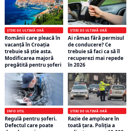
ȘTIRI DE ULTIMĂ ORĂ
ȘTIRI DE ULTIMĂ ORĂ
Românii care pleacă în
Ai rămas fără permisul
vacanță în Croația
de conducere? Ce
trebuie să știe asta.
trebuie să faci ca să îl
Modificarea majoră
recuperezi mai repede
pregătită pentru șoferi
în 2026
INFO UTIL
ȘTIRI DE ULTIMĂ ORĂ
Regulă pentru șoferi.
Razie de amploare în
Defectul care poate
toată țara. Poliția a