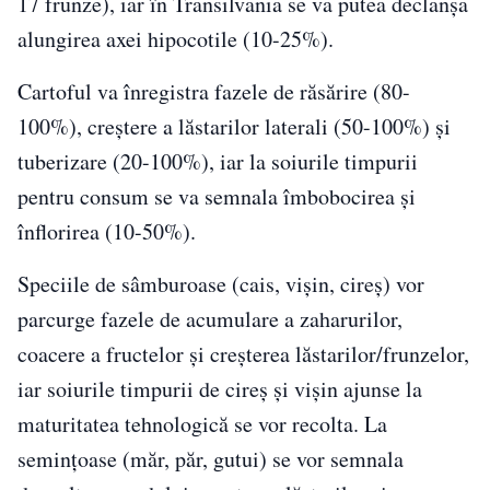
17 frunze), iar în Transilvania se va putea declanşa
alungirea axei hipocotile (10-25%).
Cartoful va înregistra fazele de răsărire (80-
100%), creştere a lăstarilor laterali (50-100%) şi
tuberizare (20-100%), iar la soiurile timpurii
pentru consum se va semnala îmbobocirea şi
înflorirea (10-50%).
Speciile de sâmburoase (cais, vişin, cireş) vor
parcurge fazele de acumulare a zaharurilor,
coacere a fructelor şi creşterea lăstarilor/frunzelor,
iar soiurile timpurii de cireş şi vişin ajunse la
maturitatea tehnologică se vor recolta. La
seminţoase (măr, păr, gutui) se vor semnala