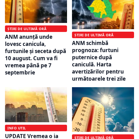
ȘTIRI DE ULTIMĂ ORĂ
ȘTIRI DE ULTIMĂ ORĂ
ANM anunță unde
ANM schimbă
lovesc canicula,
prognoza: furtuni
furtunile și seceta după
puternice după
10 august. Cum va fi
caniculă. Harta
vremea până pe 7
avertizărilor pentru
septembrie
următoarele trei zile
INFO UTIL
UPDATE Vremea o ia
ȘTIRI DE ULTIMĂ ORĂ