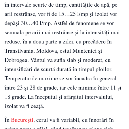
în intervale scurte de timp, cantitățile de apă, pe
arii restrânse, vor fi de 15…25 l/mp și izolat vor
depăși 30…40 l/mp. Astfel de fenomene se vor
semnala pe arii mai restrânse și la intensități mai
reduse, în a doua parte a zilei, cu precădere în
Transilvania, Moldova, estul Munteniei și
Dobrogea. Vântul va sufla slab și moderat, cu
intensificări de scurtă durată în timpul ploilor.
Temperaturile maxime se vor încadra în general
între 23 și 28 de grade, iar cele minime între 11 și
18 grade. La începutul și sfârșitul intervalului,
izolat va fi ceață.
În
București
, cerul va fi variabil, cu înnorări în
prima parte a zilei, când trecător va ploua slab.