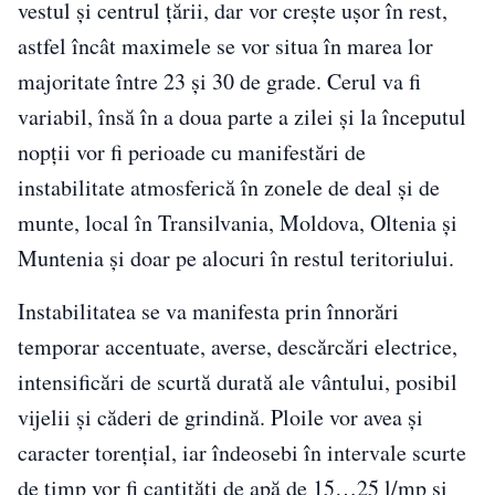
vestul și centrul țării, dar vor crește ușor în rest,
astfel încât maximele se vor situa în marea lor
majoritate între 23 și 30 de grade. Cerul va fi
variabil, însă în a doua parte a zilei și la începutul
nopții vor fi perioade cu manifestări de
instabilitate atmosferică în zonele de deal și de
munte, local în Transilvania, Moldova, Oltenia și
Muntenia și doar pe alocuri în restul teritoriului.
Instabilitatea se va manifesta prin înnorări
temporar accentuate, averse, descărcări electrice,
intensificări de scurtă durată ale vântului, posibil
vijelii și căderi de grindină. Ploile vor avea și
caracter torențial, iar îndeosebi în intervale scurte
de timp vor fi cantități de apă de 15…25 l/mp și