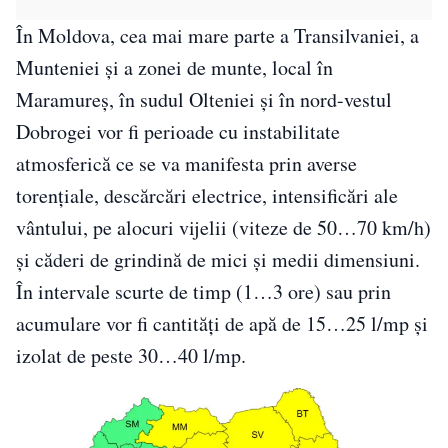
În Moldova, cea mai mare parte a Transilvaniei, a
Munteniei și a zonei de munte, local în
Maramureș, în sudul Olteniei și în nord-vestul
Dobrogei vor fi perioade cu instabilitate
atmosferică ce se va manifesta prin averse
torențiale, descărcări electrice, intensificări ale
vântului, pe alocuri vijelii (viteze de 50…70 km/h)
și căderi de grindină de mici și medii dimensiuni.
În intervale scurte de timp (1…3 ore) sau prin
acumulare vor fi cantități de apă de 15…25 l/mp și
izolat de peste 30…40 l/mp.