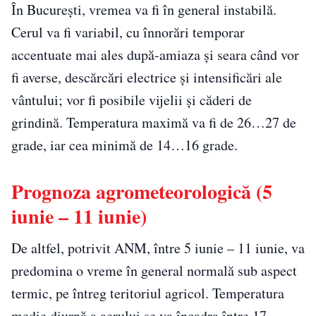
În București, vremea va fi în general instabilă.
Cerul va fi variabil, cu înnorări temporar
accentuate mai ales după-amiaza și seara când vor
fi averse, descărcări electrice și intensificări ale
vântului; vor fi posibile vijelii și căderi de
grindină. Temperatura maximă va fi de 26…27 de
grade, iar cea minimă de 14…16 grade.
Prognoza agrometeorologică (5
iunie – 11 iunie)
De altfel, potrivit ANM, între 5 iunie – 11 iunie, va
predomina o vreme în general normală sub aspect
termic, pe întreg teritoriul agricol. Temperatura
medie diurnă a aerului se va încadra între 17…