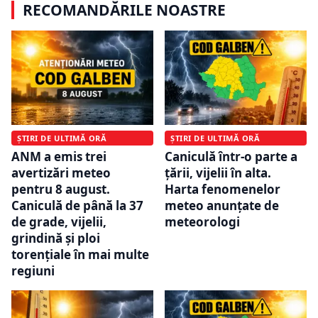
RECOMANDĂRILE NOASTRE
ȘTIRI DE ULTIMĂ ORĂ
ȘTIRI DE ULTIMĂ ORĂ
ANM a emis trei
Caniculă într-o parte a
avertizări meteo
țării, vijelii în alta.
pentru 8 august.
Harta fenomenelor
Caniculă de până la 37
meteo anunțate de
de grade, vijelii,
meteorologi
grindină și ploi
torențiale în mai multe
regiuni