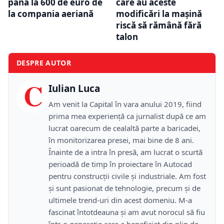
până la 600 de euro de
care au aceste
la compania aeriană
modificări la mașină
riscă să rămână fără
talon
DESPRE AUTOR
C
Iulian Luca
Am venit la Capital în vara anului 2019, fiind
prima mea experiență ca jurnalist după ce am
lucrat oarecum de cealaltă parte a baricadei,
în monitorizarea presei, mai bine de 8 ani.
Înainte de a intra în presă, am lucrat o scurtă
perioadă de timp în proiectare în Autocad
pentru construcții civile și industriale. Am fost
și sunt pasionat de tehnologie, precum și de
ultimele trend-uri din acest domeniu. M-a
fascinat întotdeauna și am avut norocul să fiu