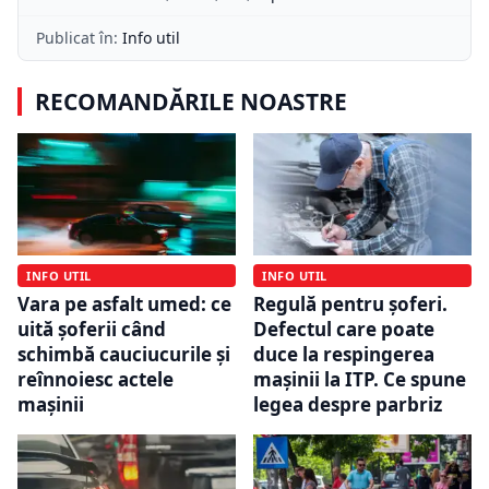
Publicat în:
Info util
RECOMANDĂRILE NOASTRE
INFO UTIL
INFO UTIL
Vara pe asfalt umed: ce
Regulă pentru șoferi.
uită șoferii când
Defectul care poate
schimbă cauciucurile și
duce la respingerea
reînnoiesc actele
mașinii la ITP. Ce spune
mașinii
legea despre parbriz