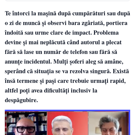
Te întorci la mașină după cumpărături sau după
o zi de muncă și observi bara zgâriată, portiera
îndoită sau urme clare de impact. Problema
devine și mai neplăcută când autorul a plecat
fără să lase un număr de telefon sau fără să
anunțe incidentul. Mulți șoferi aleg să amâne,
sperând că situația se va rezolva singură. Există
însă termene și pași care trebuie urmați rapid,
altfel poți avea dificultăți inclusiv la
despăgubire.