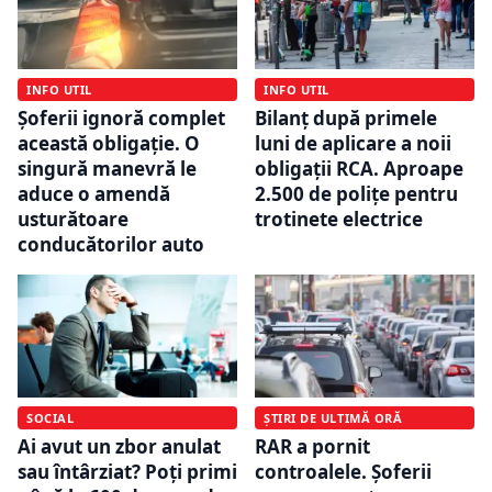
INFO UTIL
INFO UTIL
Șoferii ignoră complet
Bilanț după primele
această obligație. O
luni de aplicare a noii
singură manevră le
obligații RCA. Aproape
aduce o amendă
2.500 de polițe pentru
usturătoare
trotinete electrice
conducătorilor auto
SOCIAL
ȘTIRI DE ULTIMĂ ORĂ
Ai avut un zbor anulat
RAR a pornit
sau întârziat? Poți primi
controalele. Șoferii