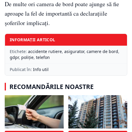
De multe ori camera de bord poate ajunge să fie
aproape la fel de importantă ca declarațiile
șoferilor implicați.
INFORMAȚII ARTICOL
Etichete:
accidente rutiere
,
asigurator
,
camere de bord
,
gdpr
,
poliție
,
telefon
Publicat în:
Info util
RECOMANDĂRILE NOASTRE