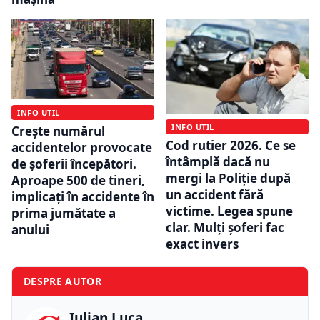
INFO UTIL
INFO UTIL
Crește numărul
Cod rutier 2026. Ce se
accidentelor provocate
întâmplă dacă nu
de șoferii începători.
mergi la Poliție după
Aproape 500 de tineri,
un accident fără
implicați în accidente în
victime. Legea spune
prima jumătate a
clar. Mulți șoferi fac
anului
exact invers
DESPRE AUTOR
Iulian Luca