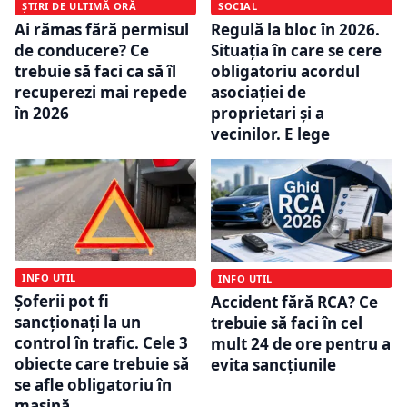
ȘTIRI DE ULTIMĂ ORĂ
SOCIAL
Ai rămas fără permisul
Regulă la bloc în 2026.
de conducere? Ce
Situația în care se cere
trebuie să faci ca să îl
obligatoriu acordul
recuperezi mai repede
asociației de
în 2026
proprietari și a
vecinilor. E lege
INFO UTIL
INFO UTIL
Șoferii pot fi
Accident fără RCA? Ce
sancționați la un
trebuie să faci în cel
control în trafic. Cele 3
mult 24 de ore pentru a
obiecte care trebuie să
evita sancțiunile
se afle obligatoriu în
mașină