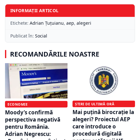
INFORMAȚII ARTICOL
Etichete:
Adrian Ţuţuianu
,
aep
,
alegeri
Publicat în:
Social
RECOMANDĂRILE NOASTRE
ȘTIRI DE ULTIMĂ ORĂ
ECONOMIE
Mai puțină birocrație la
Moody’s confirmă
alegeri? Proiectul AEP
perspectiva negativă
care introduce o
pentru România.
procedură digitală
Adrian Negrescu: