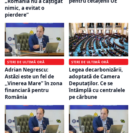
pentru cetățenii UE
„România nu a câștigat
nimic, a evitat o
pierdere”
ȘTIRI DE ULTIMĂ ORĂ
ȘTIRI DE ULTIMĂ ORĂ
Adrian Negrescu:
Legea decarbonizării,
Astăzi este un fel de
adoptată de Camera
,,Vinerea Mare’’ în zona
Deputaților. Ce se
financiară pentru
întâmplă cu centralele
România
pe cărbune