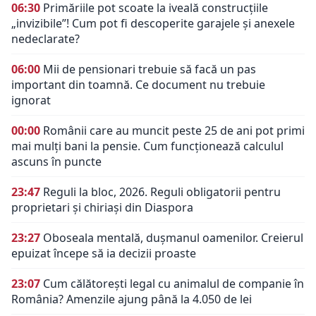
06:30
Primăriile pot scoate la iveală construcțiile
„invizibile”! Cum pot fi descoperite garajele și anexele
nedeclarate?
06:00
Mii de pensionari trebuie să facă un pas
important din toamnă. Ce document nu trebuie
ignorat
00:00
Românii care au muncit peste 25 de ani pot primi
mai mulți bani la pensie. Cum funcționează calculul
ascuns în puncte
23:47
Reguli la bloc, 2026. Reguli obligatorii pentru
proprietari și chiriași din Diaspora
23:27
Oboseala mentală, dușmanul oamenilor. Creierul
epuizat începe să ia decizii proaste
23:07
Cum călătorești legal cu animalul de companie în
România? Amenzile ajung până la 4.050 de lei