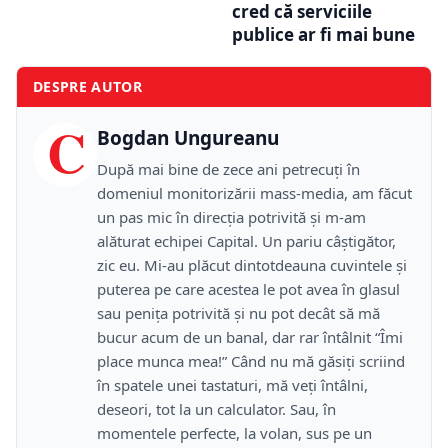
cred că serviciile
publice ar fi mai bune
DESPRE AUTOR
C
Bogdan Ungureanu
După mai bine de zece ani petrecuţi în
domeniul monitorizării mass-media, am făcut
un pas mic în direcţia potrivită şi m-am
alăturat echipei Capital. Un pariu câştigător,
zic eu. Mi-au plăcut dintotdeauna cuvintele şi
puterea pe care acestea le pot avea în glasul
sau peniţa potrivită şi nu pot decât să mă
bucur acum de un banal, dar rar întâlnit “Îmi
place munca mea!” Când nu mă găsiţi scriind
în spatele unei tastaturi, mă veţi întâlni,
deseori, tot la un calculator. Sau, în
momentele perfecte, la volan, sus pe un