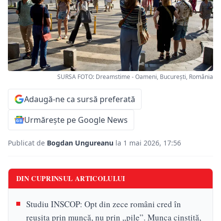
SURSA FOTO: Dreamstime - Oameni, București, România
Adaugă-ne ca sursă preferată
Urmărește pe Google News
Publicat de
Bogdan Ungureanu
la 1 mai 2026, 17:56
DIN CUPRINSUL ARTICOLULUI
Studiu INSCOP: Opt din zece români cred în
reușita prin muncă, nu prin „pile”. Munca cinstită,