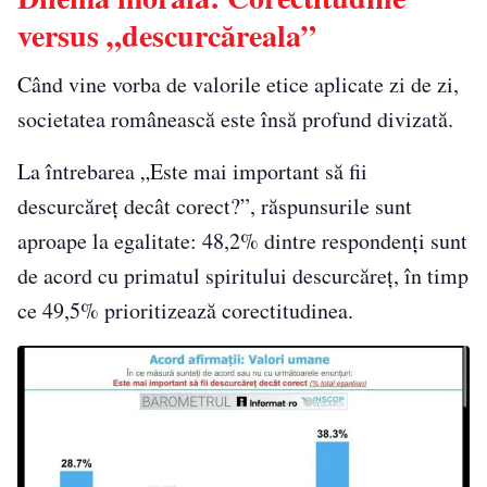
versus „descurcăreala”
Când vine vorba de valorile etice aplicate zi de zi,
societatea românească este însă profund divizată.
La întrebarea „Este mai important să fii
descurcăreț decât corect?”, răspunsurile sunt
aproape la egalitate: 48,2% dintre respondenți sunt
de acord cu primatul spiritului descurcăreț, în timp
ce 49,5% prioritizează corectitudinea.