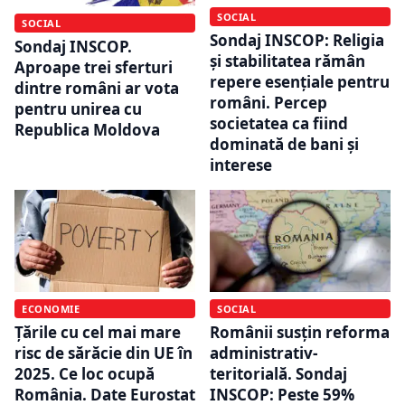
SOCIAL
SOCIAL
Sondaj INSCOP: Religia
Sondaj INSCOP.
și stabilitatea rămân
Aproape trei sferturi
repere esențiale pentru
dintre români ar vota
români. Percep
pentru unirea cu
societatea ca fiind
Republica Moldova
dominată de bani și
interese
ECONOMIE
SOCIAL
Țările cu cel mai mare
Românii susțin reforma
risc de sărăcie din UE în
administrativ-
2025. Ce loc ocupă
teritorială. Sondaj
România. Date Eurostat
INSCOP: Peste 59%