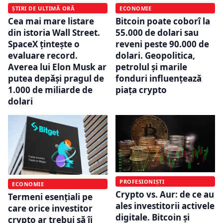
ȘTIRI DE ULTIMĂ ORĂ
ECONOMIE
Cea mai mare listare
Bitcoin poate coborî la
din istoria Wall Street.
55.000 de dolari sau
SpaceX țintește o
reveni peste 90.000 de
evaluare record.
dolari. Geopolitica,
Averea lui Elon Musk ar
petrolul și marile
putea depăși pragul de
fonduri influențează
1.000 de miliarde de
piața crypto
dolari
PROFESIONIȘTI
ECONOMIE
Crypto vs. Aur: de ce au
Termeni esențiali pe
ales investitorii activele
care orice investitor
digitale. Bitcoin și
crypto ar trebui să îi