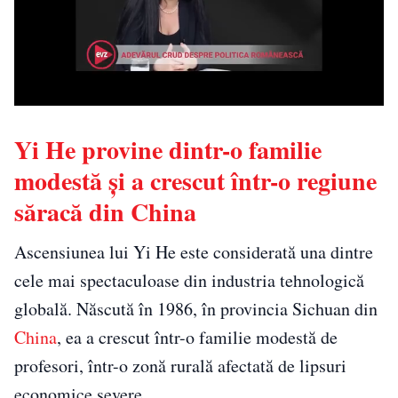
Yi He provine dintr-o familie
modestă și a crescut într-o regiune
săracă din China
Ascensiunea lui Yi He este considerată una dintre
cele mai spectaculoase din industria tehnologică
globală. Născută în 1986, în provincia Sichuan din
China
, ea a crescut într-o familie modestă de
profesori, într-o zonă rurală afectată de lipsuri
economice severe.