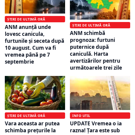
ȘTIRI DE ULTIMĂ ORĂ
ȘTIRI DE ULTIMĂ ORĂ
ANM anunță unde
ANM schimbă
lovesc canicula,
prognoza: furtuni
furtunile și seceta după
puternice după
10 august. Cum va fi
caniculă. Harta
vremea până pe 7
avertizărilor pentru
septembrie
următoarele trei zile
ȘTIRI DE ULTIMĂ ORĂ
INFO UTIL
Vara aceasta ar putea
UPDATE Vremea o ia
schimba prețurile la
razna! Țara este sub