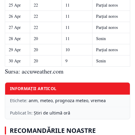
25 Apr
22
11
Parțial noros
26 Apr
22
11
Parțial noros
27 Apr
22
11
Parțial noros
28 Apr
20
11
Senin
29 Apr
20
10
Parțial noros
30 Apr
20
9
Senin
Sursa: accuweather.com
INFORMAȚII ARTICOL
Etichete:
anm
,
meteo
,
prognoza meteo
,
vremea
Publicat în:
Știri de ultimă oră
RECOMANDĂRILE NOASTRE