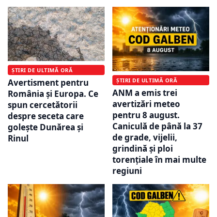
ȘTIRI DE ULTIMĂ ORĂ
ȘTIRI DE ULTIMĂ ORĂ
Avertisment pentru
ANM a emis trei
România și Europa. Ce
avertizări meteo
spun cercetătorii
pentru 8 august.
despre seceta care
Caniculă de până la 37
golește Dunărea și
de grade, vijelii,
Rinul
grindină și ploi
torențiale în mai multe
regiuni