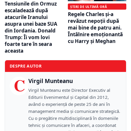
Tensiunile din Ormuz
ȘTIRI DE ULTIMĂ ORĂ
escaladează după
Regele Charles și-a
atacurile Iranului
revăzut nepoții după
asupra unei baze SUA
mai bine de patru ani.
din Iordania. Donald
Întâlnire emoționantă
Trump: Îi vom lovi
cu Harry și Meghan
foarte tare în seara
aceasta
DESPRE AUTOR
C
Virgil Munteanu
Virgil Munteanu este Director Executiv al
Editurii Evenimentul și Capital din 2012,
având o experiență de peste 25 de ani în
management media și comunicare strategică.
Cu o pregătire multidisciplinară în domeniile
tehnic și comunicare în afaceri, a coordonat