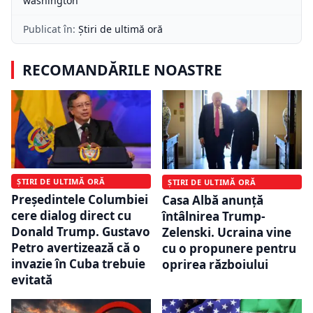
washington
Publicat în:
Știri de ultimă oră
RECOMANDĂRILE NOASTRE
ȘTIRI DE ULTIMĂ ORĂ
ȘTIRI DE ULTIMĂ ORĂ
Preşedintele Columbiei
Casa Albă anunță
cere dialog direct cu
întâlnirea Trump-
Donald Trump. Gustavo
Zelenski. Ucraina vine
Petro avertizează că o
cu o propunere pentru
invazie în Cuba trebuie
oprirea războiului
evitată