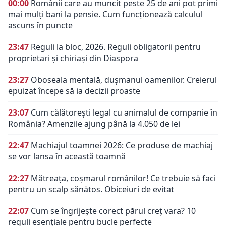
00:00
Românii care au muncit peste 25 de ani pot primi
mai mulți bani la pensie. Cum funcționează calculul
ascuns în puncte
23:47
Reguli la bloc, 2026. Reguli obligatorii pentru
proprietari și chiriași din Diaspora
23:27
Oboseala mentală, dușmanul oamenilor. Creierul
epuizat începe să ia decizii proaste
23:07
Cum călătorești legal cu animalul de companie în
România? Amenzile ajung până la 4.050 de lei
22:47
Machiajul toamnei 2026: Ce produse de machiaj
se vor lansa în această toamnă
22:27
Mătreața, coșmarul românilor! Ce trebuie să faci
pentru un scalp sănătos. Obiceiuri de evitat
22:07
Cum se îngrijește corect părul creț vara? 10
reguli esențiale pentru bucle perfecte