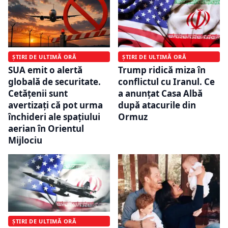
ȘTIRI DE ULTIMĂ ORĂ
ȘTIRI DE ULTIMĂ ORĂ
SUA emit o alertă
Trump ridică miza în
globală de securitate.
conflictul cu Iranul. Ce
Cetățenii sunt
a anunțat Casa Albă
avertizați că pot urma
după atacurile din
închideri ale spațiului
Ormuz
aerian în Orientul
Mijlociu
ȘTIRI DE ULTIMĂ ORĂ