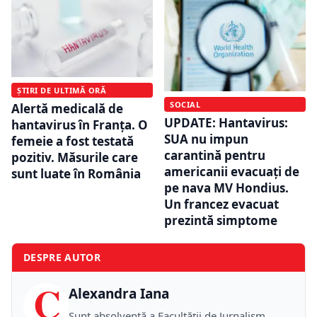
ȘTIRI DE ULTIMĂ ORĂ
SOCIAL
Alertă medicală de
UPDATE: Hantavirus:
hantavirus în Franța. O
SUA nu impun
femeie a fost testată
carantină pentru
pozitiv. Măsurile care
americanii evacuați de
sunt luate în România
pe nava MV Hondius.
Un francez evacuat
prezintă simptome
DESPRE AUTOR
C
Alexandra Iana
Sunt absolventă a Facultății de Jurnalism,