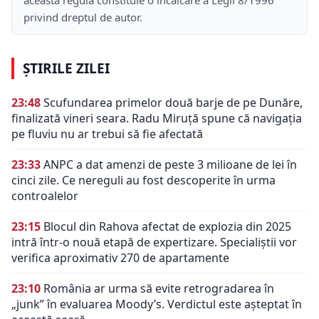
această regulă constituie o încălcare a Legii 8/1996
privind dreptul de autor.
ȘTIRILE ZILEI
23:48
Scufundarea primelor două barje de pe Dunăre,
finalizată vineri seara. Radu Miruță spune că navigația
pe fluviu nu ar trebui să fie afectată
23:33
ANPC a dat amenzi de peste 3 milioane de lei în
cinci zile. Ce nereguli au fost descoperite în urma
controalelor
23:15
Blocul din Rahova afectat de explozia din 2025
intră într-o nouă etapă de expertizare. Specialiștii vor
verifica aproximativ 270 de apartamente
23:10
România ar urma să evite retrogradarea în
„junk” în evaluarea Moody’s. Verdictul este așteptat în