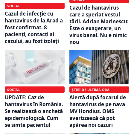
SOCIAL
Cazul de hantavirus
Cazul de infecţie cu
care a speriat vestul
hantavirus de la Arad a
țării. Adrian Marinescu:
fost confirmat. 8
Este o exagerare, un
pacienţi, contacţi ai
virus banal. Nu e nimic
cazului, au fost izolaţi
nou
SOCIAL
ȘTIRI DE ULTIMĂ ORĂ
UPDATE: Caz de
Alertă după focarul de
hantavirus în România.
hantavirus de pe nava
Se realizează o anchetă
MV Hondius. OMS
epidemiologică. Cum
avertizează că pot
se simte pacientul
apărea noi cazuri