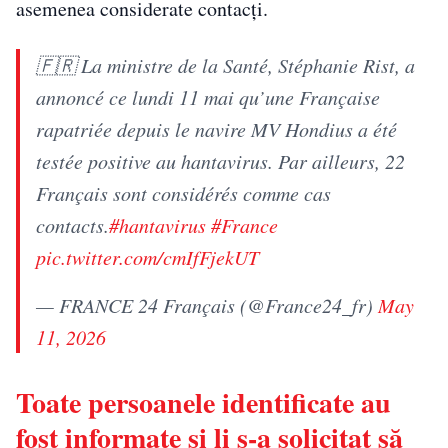
asemenea considerate contacți.
🇫🇷 La ministre de la Santé, Stéphanie Rist, a
annoncé ce lundi 11 mai qu’une Française
rapatriée depuis le navire MV Hondius a été
testée positive au hantavirus. Par ailleurs, 22
Français sont considérés comme cas
contacts.
#hantavirus
#France
pic.twitter.com/cmIfFjekUT
— FRANCE 24 Français (@France24_fr)
May
11, 2026
Toate persoanele identificate au
fost informate și li s-a solicitat să