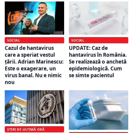
SOCIAL
SOCIAL
Cazul de hantavirus
UPDATE: Caz de
care a speriat vestul
hantavirus în România.
țării. Adrian Marinescu:
Se realizează o anchetă
Este o exagerare, un
epidemiologică. Cum
virus banal. Nu e nimic
se simte pacientul
nou
ȘTIRI DE ULTIMĂ ORĂ