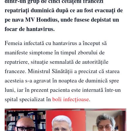
dintr-un grup de cinci cetățeni francezi
repatriați duminică după ce au fost evacuați de
pe nava MV Hondius, unde fusese depistat un
focar de hantavirus.
Femeia infectată cu hantavirus a început să
manifeste simptome în timpul zborului de
repatriere, situație semnalată de autoritățile
franceze. Ministrul Sănătății a precizat că starea
acesteia s-a agravat în noaptea de duminică spre
luni, iar în prezent pacienta este internată într-un
spital specializat în
boli infecțioase
.