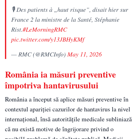
🎙️ Des patients à „haut risque”, disait hier sur
France 2 la ministre de la Santé, Stéphanie
Rist.
#LeMorningRMC
pic.twitter.com/y13JBHyKMf
— RMC (@RMCInfo)
May 11, 2026
România ia măsuri preventive
împotriva hantavirusului
România a început să aplice măsuri preventive în
contextul apariției cazurilor de hantavirus la nivel
internațional, însă autoritățile medicale subliniază
că nu există motive de îngrijorare privind o
posibilă problemă de sănătate publică. Medicii