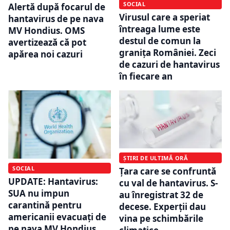
SOCIAL
Alertă după focarul de
Virusul care a speriat
hantavirus de pe nava
întreaga lume este
MV Hondius. OMS
destul de comun la
avertizează că pot
granița României. Zeci
apărea noi cazuri
de cazuri de hantavirus
în fiecare an
ȘTIRI DE ULTIMĂ ORĂ
SOCIAL
Țara care se confruntă
UPDATE: Hantavirus:
cu val de hantavirus. S-
SUA nu impun
au înregistrat 32 de
carantină pentru
decese. Experții dau
americanii evacuați de
vina pe schimbările
pe nava MV Hondius.