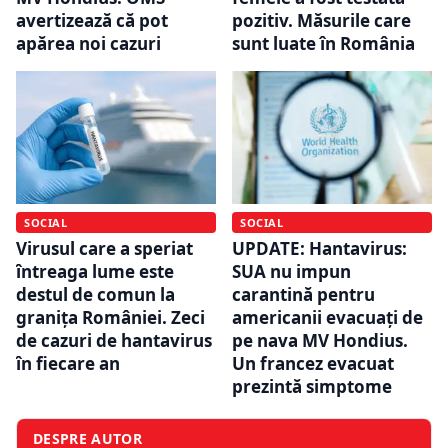
avertizează că pot
pozitiv. Măsurile care
apărea noi cazuri
sunt luate în România
SOCIAL
SOCIAL
Virusul care a speriat
UPDATE: Hantavirus:
întreaga lume este
SUA nu impun
destul de comun la
carantină pentru
granița României. Zeci
americanii evacuați de
de cazuri de hantavirus
pe nava MV Hondius.
în fiecare an
Un francez evacuat
prezintă simptome
DESPRE AUTOR