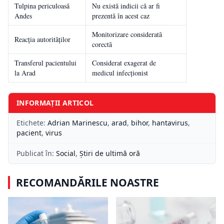
Tulpina periculoasă
Nu există indicii că ar fi
Andes
prezentă în acest caz
Monitorizare considerată
Reacția autorităților
corectă
Transferul pacientului
Considerat exagerat de
la Arad
medicul infecționist
INFORMAȚII ARTICOL
Etichete:
Adrian Marinescu
,
arad
,
bihor
,
hantavirus
,
pacient
,
virus
Publicat în:
Social
,
Știri de ultimă oră
RECOMANDĂRILE NOASTRE