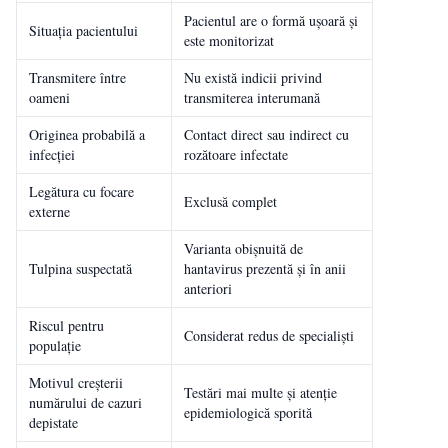
Pacientul are o formă ușoară și
Situația pacientului
este monitorizat
Transmitere între
Nu există indicii privind
oameni
transmiterea interumană
Originea probabilă a
Contact direct sau indirect cu
infecției
rozătoare infectate
Legătura cu focare
Exclusă complet
externe
Varianta obișnuită de
Tulpina suspectată
hantavirus prezentă și în anii
anteriori
Riscul pentru
Considerat redus de specialiști
populație
Motivul creșterii
Testări mai multe și atenție
numărului de cazuri
epidemiologică sporită
depistate