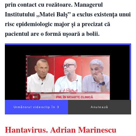
prin contact cu rozătoare. Managerul
Institutului „Matei Balș” a exclus existența unui
risc epidemiologic major și a precizat că
pacientul are o formă ușoară a bolii.
Următorul videoclip în 1
Anulează
Hantavirus. Adrian Marinescu