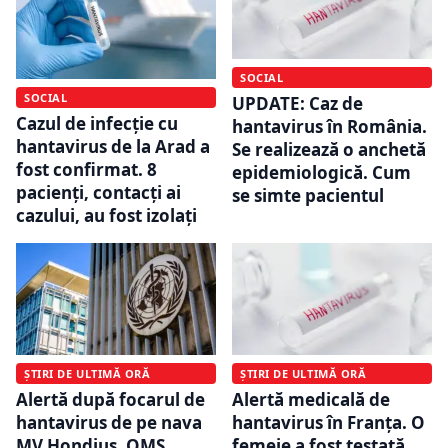
SOCIAL
SOCIAL
UPDATE: Caz de
Cazul de infecţie cu
hantavirus în România.
hantavirus de la Arad a
Se realizează o anchetă
fost confirmat. 8
epidemiologică. Cum
pacienţi, contacţi ai
se simte pacientul
cazului, au fost izolaţi
ȘTIRI DE ULTIMĂ ORĂ
ȘTIRI DE ULTIMĂ ORĂ
Alertă după focarul de
Alertă medicală de
hantavirus de pe nava
hantavirus în Franța. O
MV Hondius. OMS
femeie a fost testată