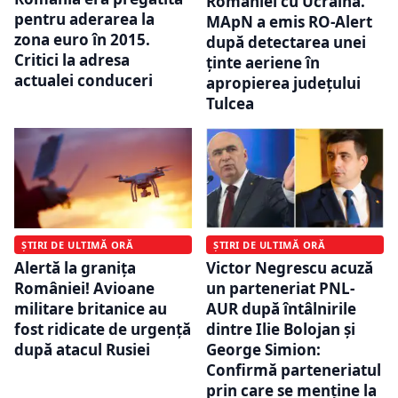
României cu Ucraina.
pentru aderarea la
MApN a emis RO-Alert
zona euro în 2015.
după detectarea unei
Critici la adresa
ținte aeriene în
actualei conduceri
apropierea județului
Tulcea
ȘTIRI DE ULTIMĂ ORĂ
ȘTIRI DE ULTIMĂ ORĂ
Alertă la granița
Victor Negrescu acuză
României! Avioane
un parteneriat PNL-
militare britanice au
AUR după întâlnirile
fost ridicate de urgență
dintre Ilie Bolojan și
după atacul Rusiei
George Simion:
Confirmă parteneriatul
prin care se menține la