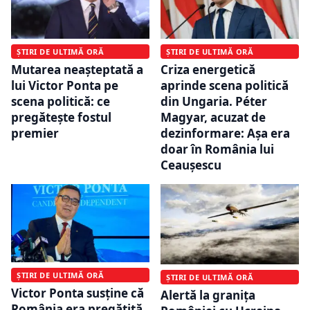
ȘTIRI DE ULTIMĂ ORĂ
ȘTIRI DE ULTIMĂ ORĂ
Mutarea neașteptată a
Criza energetică
lui Victor Ponta pe
aprinde scena politică
scena politică: ce
din Ungaria. Péter
pregătește fostul
Magyar, acuzat de
premier
dezinformare: Așa era
doar în România lui
Ceaușescu
ȘTIRI DE ULTIMĂ ORĂ
ȘTIRI DE ULTIMĂ ORĂ
Victor Ponta susține că
Alertă la granița
România era pregătită