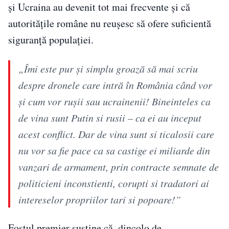
și Ucraina au devenit tot mai frecvente și că
autoritățile române nu reușesc să ofere suficientă
siguranță populației.
„Îmi este pur și simplu groază să mai scriu
despre dronele care intră în România când vor
și cum vor rușii sau ucrainenii! Bineinteles ca
de vina sunt Putin si rusii – ca ei au inceput
acest conflict. Dar de vina sunt si ticalosii care
nu vor sa fie pace ca sa castige ei miliarde din
vanzari de armament, prin contracte semnate de
politicieni inconstienti, corupti si tradatori ai
intereselor propriilor tari si popoare!”
Fostul premier susține că, dincolo de