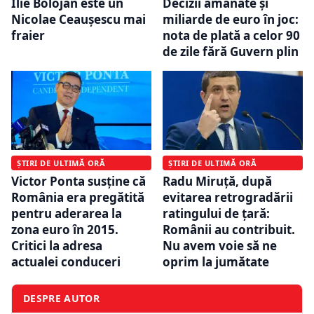
Ilie Bolojan este un
Decizii amânate și
Nicolae Ceaușescu mai
miliarde de euro în joc:
fraier
nota de plată a celor 90
de zile fără Guvern plin
ȘTIRI DE ULTIMĂ ORĂ
ȘTIRI DE ULTIMĂ ORĂ
Victor Ponta susține că
Radu Miruță, după
România era pregătită
evitarea retrogradării
pentru aderarea la
ratingului de țară:
zona euro în 2015.
Românii au contribuit.
Critici la adresa
Nu avem voie să ne
actualei conduceri
oprim la jumătate
DESPRE AUTOR