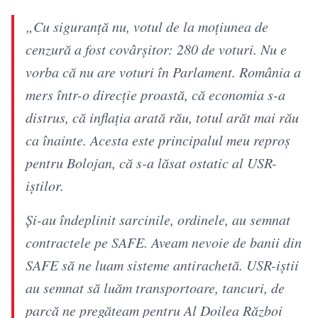
„Cu siguranță nu, votul de la moțiunea de
cenzură a fost covârșitor: 280 de voturi. Nu e
vorba că nu are voturi în Parlament. România a
mers într-o direcție proastă, că economia s-a
distrus, că inflația arată rău, totul arăt mai rău
ca înainte. Acesta este principalul meu reproș
pentru Bolojan, că s-a lăsat ostatic al USR-
iștilor.
Și-au îndeplinit sarcinile, ordinele, au semnat
contractele pe SAFE. Aveam nevoie de banii din
SAFE să ne luam sisteme antirachetă. USR-iștii
au semnat să luăm transportoare, tancuri, de
parcă ne pregăteam pentru Al Doilea Război