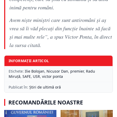
inimă pentru români.
Avem niște miniștri care sunt antiromâni și aș
vrea să îi văd plecați din funcție înainte să facă
și mai multe rele”, a spus Victor Ponta, în direct
la sursa citată.
INFORMAȚII ARTICOL
Etichete:
Ilie Bolojan
,
Nicusor Dan
,
premier
,
Radu
Miruță
,
SAFE
,
USR
,
victor ponta
Publicat în:
Știri de ultimă oră
RECOMANDĂRILE NOASTRE