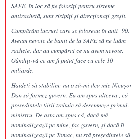
SAFE, în loc să fie folosiți pentru sisteme
antirachetă, sunt risipiți și direcționați greșit.
Cumpărăm lucruri care se foloseau în anii ’90.
Aveam nevoie de banii de la SAFE să ne luăm
rachete, dar au cumpărat ce nu avem nevoie.
Gândiți-vă ce am fi putut face cu cele 10
miliarde.
Haideți să stabilim: nu o să-mi dea mie Nicușor
Dan să formez guvern. Eu am spus altceva , că
președintele țării trebuie să desemneze primul-
ministru. De asta am spus că, dacă mă
nominalizează pe mine, fac guvern, și dacă îl
nominalizează pe Tomac, nu stă președintele să