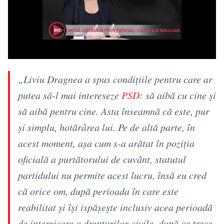
„Liviu Dragnea a spus condiţiile pentru care ar
putea să-l mai intereseze
PSD
: să aibă cu cine şi
să aibă pentru cine. Asta înseamnă că este, pur
şi simplu, hotărârea lui. Pe de altă parte, în
acest moment, aşa cum s-a arătat în poziţia
oficială a purtătorului de cuvânt, statutul
partidului nu permite acest lucru, însă eu cred
că orice om, după perioada în care este
reabilitat şi îşi ispăşeşte inclusiv acea perioadă
de interzicere a drepturilor civile, după ce trece