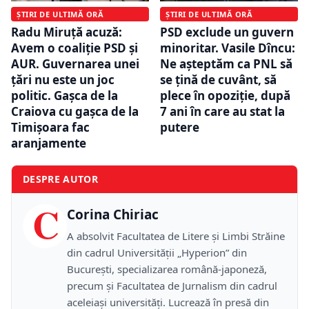
ȘTIRI DE ULTIMĂ ORĂ
ȘTIRI DE ULTIMĂ ORĂ
Radu Miruță acuză:
PSD exclude un guvern
Avem o coaliţie PSD şi
minoritar. Vasile Dîncu:
AUR. Guvernarea unei
Ne așteptăm ca PNL să
ţări nu este un joc
se țină de cuvânt, să
politic. Gaşca de la
plece în opoziție, după
Craiova cu gaşca de la
7 ani în care au stat la
Timişoara fac
putere
aranjamente
DESPRE AUTOR
C
Corina Chiriac
A absolvit Facultatea de Litere și Limbi Străine
din cadrul Universității „Hyperion” din
București, specializarea română-japoneză,
precum și Facultatea de Jurnalism din cadrul
aceleiași universități. Lucrează în presă din