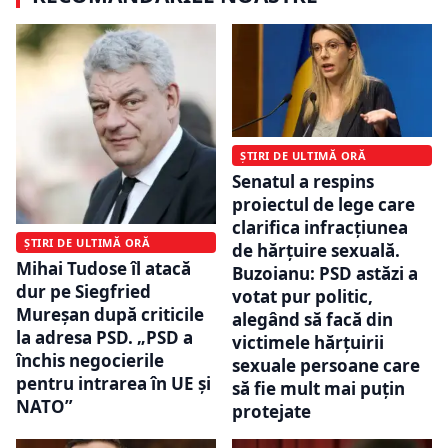
ȘTIRI DE ULTIMĂ ORĂ
Senatul a respins
proiectul de lege care
clarifica infracțiunea
ȘTIRI DE ULTIMĂ ORĂ
de hărțuire sexuală.
Mihai Tudose îl atacă
Buzoianu: PSD astăzi a
dur pe Siegfried
votat pur politic,
Mureșan după criticile
alegând să facă din
la adresa PSD. „PSD a
victimele hărţuirii
închis negocierile
sexuale persoane care
pentru intrarea în UE și
să fie mult mai puţin
NATO”
protejate