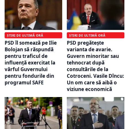
ȘTIRI DE ULTIMĂ ORĂ
ȘTIRI DE ULTIMĂ ORĂ
PSD îl somează pe Ilie
PSD pregătește
Bolojan să răspundă
varianta de avarie.
pentru traficul de
Guvern minoritar sau
influenţă exercitat la
tehnocrat după
vârful Guvernului
consultările de la
pentru fondurile din
Cotroceni. Vasile Dîncu:
programul SAFE
Un om care să aibă o
viziune economică