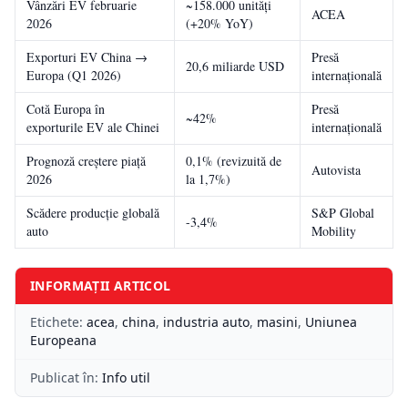
Vânzări EV februarie
~158.000 unități
ACEA
2026
(+20% YoY)
Exporturi EV China →
Presă
20,6 miliarde USD
Europa (Q1 2026)
internațională
Cotă Europa în
Presă
~42%
exporturile EV ale Chinei
internațională
Prognoză creștere piață
0,1% (revizuită de
Autovista
2026
la 1,7%)
Scădere producție globală
S&P Global
-3,4%
auto
Mobility
INFORMAȚII ARTICOL
Etichete:
acea
,
china
,
industria auto
,
masini
,
Uniunea
Europeana
Publicat în:
Info util