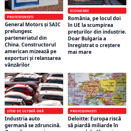
ECONOMIE
PROFESIONIȘTI
România, pe locul doi
General Motors și SAIC
în UE la scumpirea
prelungesc
prețurilor din industrie.
parteneriatul din
Doar Bulgaria a
China. Constructorul
înregistrat o creștere
american mizează pe
mai mare
exporturi și relansarea
vânzărilor
ȘTIRI DE ULTIMĂ ORĂ
PROFESIONIȘTI
Industria auto
Deloitte: Europa riscă
germană se zdruncină.
să piardă miliarde în