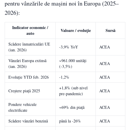
pentru vânzările de mașini noi în Europa (2025–
2026):
Indicator economic /
Valoare / evoluție
Sursă
auto
Scădere înmatriculări UE
-3,9% YoY
ACEA
(ian. 2026)
Vânzări Europa extinsă
~961.000 unități
ACEA
(ian. 2026)
(-3,5%)
Evoluție YTD feb. 2026
-1,2%
ACEA
+1,8% (sub nivel
Creștere piață 2025
ACEA
pre-pandemic)
Pondere vehicule
~69% din piață
ACEA
electrificate
Scădere vânzări benzină
până la -26%
ACEA