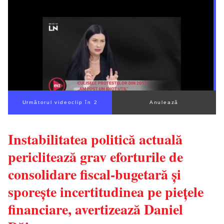
Următorul videoclip în 1
Anulează
Instabilitatea politică actuală
periclitează grav eforturile de
consolidare fiscal-bugetară și
sporește incertitudinea pe piețele
financiare, avertizează Daniel