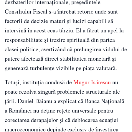
dezbaterilor internaționale, președintele
Consiliului Fiscal s-a întrebat retoric unde sunt
factorii de decizie maturi și lucizi capabili să
intervină în acest ceas târziu. El a făcut un apel la
responsabilitate și trezire spirituală din partea
clasei politice, avertizând că prelungirea vidului de
putere afectează direct stabilitatea monetară și
generează turbulențe vizibile pe piața valutară.
Totuși, instituția condusă de
Mugur Isărescu
nu
poate rezolva singură problemele structurale ale
țării. Daniel Dăianu a explicat că Banca Națională
a României nu deține rețete universale pentru
corectarea derapajelor și că deblocarea ecuației
macroeconomice depinde exclusiv de învestirea