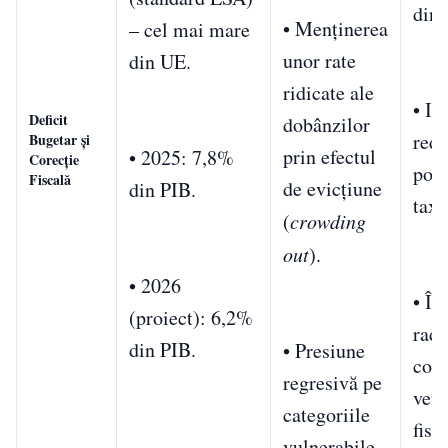
din 
• Menținerea
– cel mai mare
unor rate
din UE.
ridicate ale
• In
Deficit
dobânzilor
redu
Bugetar și
prin efectul
• 2025: 7,8%
Corecție
popu
Fiscală
de evicțiune
din PIB.
taxe
(
crowding
out
).
• 2026
• Îm
(proiect): 6,2%
radi
din PIB.
• Presiune
cole
regresivă pe
veni
categoriile
fisc
vulnerabile.