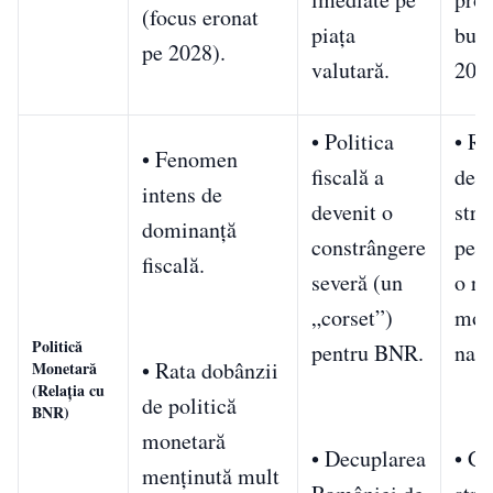
(focus eronat
piața
buge
pe 2028).
valutară.
202
• Politica
• R
• Fenomen
fiscală a
deze
intens de
devenit o
stru
dominanță
constrângere
pent
fiscală.
severă (un
o re
„corset”)
mon
Politică
pentru BNR.
natu
• Rata dobânzii
Monetară
(Relația cu
de politică
BNR)
monetară
• Decuplarea
• Ge
menținută mult