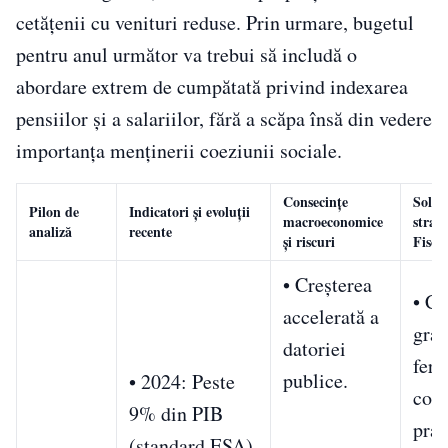
cetățenii cu venituri reduse. Prin urmare, bugetul
pentru anul următor va trebui să includă o
abordare extrem de cumpătată privind indexarea
pensiilor și a salariilor, fără a scăpa însă din vedere
importanța menținerii coeziunii sociale.
Consecințe
Soluț
Pilon de
Indicatori și evoluții
macroeconomice
strate
analiză
recente
și riscuri
Fiscal
• Creșterea
• Co
accelerată a
grad
datoriei
ferm
publice.
• 2024: Peste
core
9% din PIB
pra
(standard ESA)