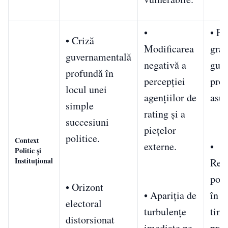
•
• F
• Criză
Modificarea
grab
guvernamentală
negativă a
guve
profundă în
percepției
prog
locul unei
agențiilor de
asu
simple
rating și a
succesiuni
piețelor
politice.
Context
externe.
•
Politic și
Instituțional
Resp
poli
• Orizont
• Apariția de
în r
electoral
turbulențe
timp
distorsionat
imediate pe
proi