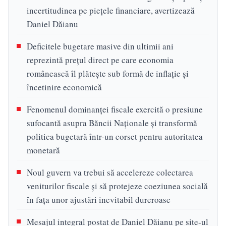
incertitudinea pe piețele financiare, avertizează
Daniel Dăianu
Deficitele bugetare masive din ultimii ani
reprezintă prețul direct pe care economia
românească îl plătește sub formă de inflație și
încetinire economică
Fenomenul dominanței fiscale exercită o presiune
sufocantă asupra Băncii Naționale și transformă
politica bugetară într-un corset pentru autoritatea
monetară
Noul guvern va trebui să accelereze colectarea
veniturilor fiscale și să protejeze coeziunea socială
în fața unor ajustări inevitabil dureroase
Mesajul integral postat de Daniel Dăianu pe site-ul