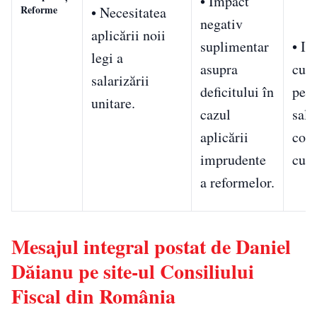
• Impact
Reforme
• Necesitatea
negativ
aplicării noii
suplimentar
• In
legi a
asupra
cum
salarizării
deficitului în
pens
unitare.
cazul
sala
aplicării
core
imprudente
cu s
a reformelor.
Mesajul integral postat de Daniel
Dăianu pe site-ul Consiliului
Fiscal din România