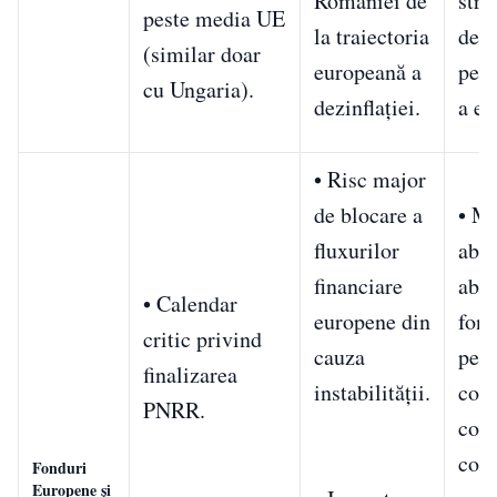
României de
stri
peste media UE
la traiectoria
dere
(similar doar
europeană a
pe p
cu Ungaria).
dezinflației.
a en
• Risc major
de blocare a
• M
fluxurilor
abso
financiare
abso
• Calendar
europene din
fond
critic privind
cauza
pent
finalizarea
instabilității.
com
PNRR.
cost
core
Fonduri
Europene și