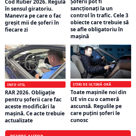
Șoferii pot fi
Cod Rutier 2026. Regulă
sancționați la un
în sensul giratoriu.
control în trafic. Cele 3
Manevra pe care o fac
obiecte care trebuie să
greșit mii de șoferi în
se afle obligatoriu în
fiecare zi
mașină
ȘTIRI DE ULTIMĂ ORĂ
INFO UTIL
Toate mașinile noi din
RAR 2026. Obligație
UE vin cu o cameră
pentru șoferii care fac
ascunsă. Regulile pe
aceste modificări la
care puțini șoferi le
mașină. Ce acte trebuie
cunosc
actualizate