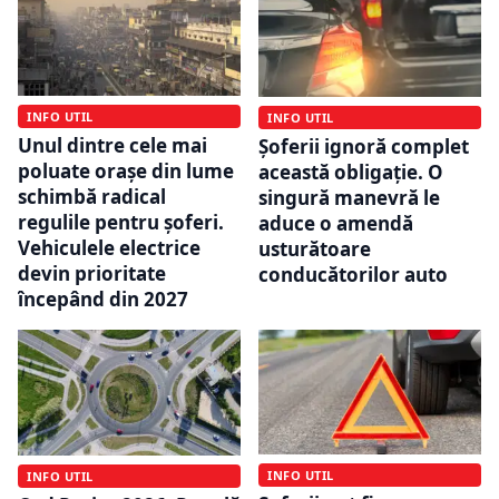
INFO UTIL
INFO UTIL
Unul dintre cele mai
Șoferii ignoră complet
poluate orașe din lume
această obligație. O
schimbă radical
singură manevră le
regulile pentru șoferi.
aduce o amendă
Vehiculele electrice
usturătoare
devin prioritate
conducătorilor auto
începând din 2027
INFO UTIL
INFO UTIL