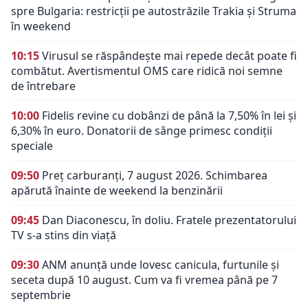
spre Bulgaria: restricții pe autostrăzile Trakia și Struma
în weekend
10:15
Virusul se răspândește mai repede decât poate fi
combătut. Avertismentul OMS care ridică noi semne
de întrebare
10:00
Fidelis revine cu dobânzi de până la 7,50% în lei și
6,30% în euro. Donatorii de sânge primesc condiții
speciale
09:50
Preț carburanți, 7 august 2026. Schimbarea
apărută înainte de weekend la benzinării
09:45
Dan Diaconescu, în doliu. Fratele prezentatorului
TV s-a stins din viață
09:30
ANM anunță unde lovesc canicula, furtunile și
seceta după 10 august. Cum va fi vremea până pe 7
septembrie