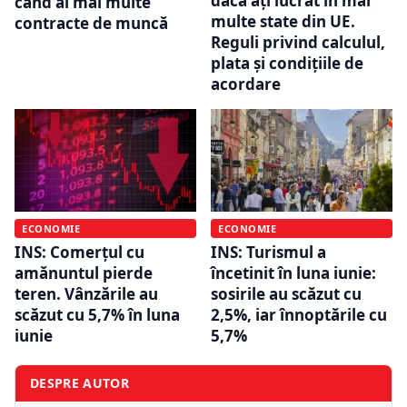
dacă ați lucrat în mai
când ai mai multe
multe state din UE.
contracte de muncă
Reguli privind calculul,
plata și condițiile de
acordare
ECONOMIE
ECONOMIE
INS: Comerțul cu
INS: Turismul a
amănuntul pierde
încetinit în luna iunie:
teren. Vânzările au
sosirile au scăzut cu
scăzut cu 5,7% în luna
2,5%, iar înnoptările cu
iunie
5,7%
DESPRE AUTOR