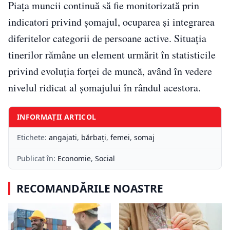
Piața muncii continuă să fie monitorizată prin
indicatori privind șomajul, ocuparea și integrarea
diferitelor categorii de persoane active. Situația
tinerilor rămâne un element urmărit în statisticile
privind evoluția forței de muncă, având în vedere
nivelul ridicat al șomajului în rândul acestora.
INFORMAȚII ARTICOL
Etichete:
angajati
,
bărbați
,
femei
,
somaj
Publicat în:
Economie
,
Social
RECOMANDĂRILE NOASTRE