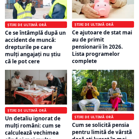
ȘTIRI DE ULTIMĂ ORĂ
ȘTIRI DE ULTIMĂ ORĂ
Ce ajutoare de stat mai
Ce se întâmplă după un
au de primit
accident de muncă:
pensionarii în 2026.
drepturile pe care
Lista programelor
mulți angajați nu știu
complete
că le pot cere
ȘTIRI DE ULTIMĂ ORĂ
ȘTIRI DE ULTIMĂ ORĂ
Un detaliu ignorat de
Cum se solicită pensia
mulți români: cum se
pentru limită de vârstă
calculează vechimea