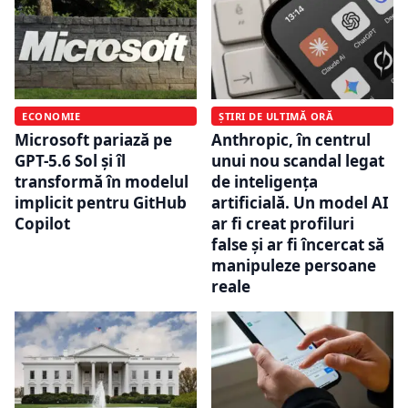
ECONOMIE
ȘTIRI DE ULTIMĂ ORĂ
Microsoft pariază pe
Anthropic, în centrul
GPT-5.6 Sol și îl
unui nou scandal legat
transformă în modelul
de inteligența
implicit pentru GitHub
artificială. Un model AI
Copilot
ar fi creat profiluri
false și ar fi încercat să
manipuleze persoane
reale