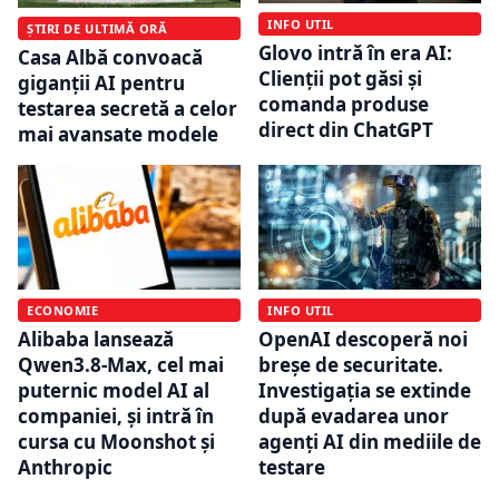
INFO UTIL
ȘTIRI DE ULTIMĂ ORĂ
Glovo intră în era AI:
Casa Albă convoacă
Clienții pot găsi și
giganții AI pentru
comanda produse
testarea secretă a celor
direct din ChatGPT
mai avansate modele
ECONOMIE
INFO UTIL
Alibaba lansează
OpenAI descoperă noi
Qwen3.8-Max, cel mai
breșe de securitate.
puternic model AI al
Investigația se extinde
companiei, și intră în
după evadarea unor
cursa cu Moonshot și
agenți AI din mediile de
Anthropic
testare