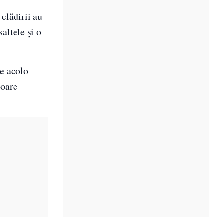
 clădirii au
saltele și o
te acolo
ioare