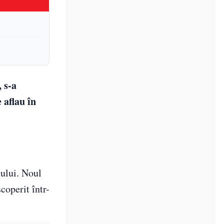
, s-a
 aflau în
iului. Noul
coperit într-