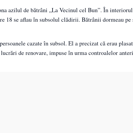
ona azilul de bătrâni „La Vecinul cel Bun”. În interiorul
are 18 se aflau în subsolul clădirii. Bătrânii dormeau pe 
 persoanele cazate în subsol. El a precizat că erau plasa
u lucrări de renovare, impuse în urma controalelor anter