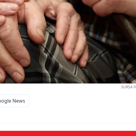
SURSA F
oogle News