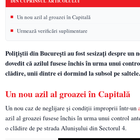
DIN CUPRINSUL ARTICOLULUI
Un nou azil al groazei în Capitală
Urmează verificări suplimentare
Polițiștii din București au fost sesizați despre un n
dovedit că azilul fusese închis în urma unui contro
clădire, unii dintre ei dormind la subsol pe saltele
Un nou azil al groazei în Capitală
Un nou caz de neglijare și condiții improprii într-un
azil al groazei fusese închis în urma unui control anter
o clădire de pe strada Alunișului din Sectorul 4.