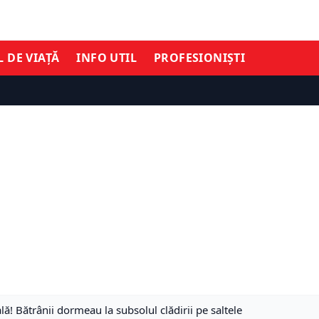
L DE VIAȚĂ
INFO UTIL
PROFESIONIȘTI
lă! Bătrânii dormeau la subsolul clădirii pe saltele