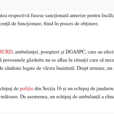
tea respectivă fusese sancționată anterior pentru încăl
icență de funcționare, fiind în proces de obținere.
MURD
, ambulanței, pompieri și DGASPC, care au efect
că persoanele găzduite nu se aflau în situații care să nec
de sănătate legate de vârsta înaintată. Drept urmare, nu 
echipaj de
poliție
din Secția 16 și un echipaj de jandarmi
următoare. De asemenea, un echipaj de ambulanță a răma