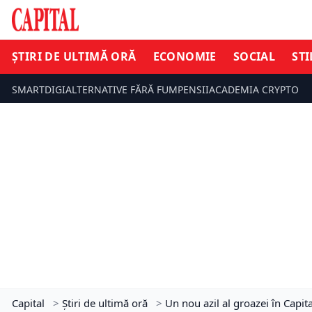
ȘTIRI DE ULTIMĂ ORĂ
ECONOMIE
SOCIAL
STI
SMARTDIGI
ALTERNATIVE FĂRĂ FUM
PENSII
ACADEMIA CRYPTO
Capital
>
Știri de ultimă oră
>
Un nou azil al groazei în Capita