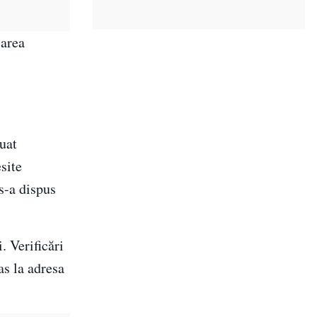
carea
uat
esite
s-a dispus
. Verificări
s la adresa