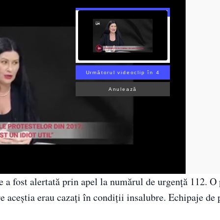
Următorul videoclip în 3
Anulează
ie a fost alertată prin apel la numărul de urgență 112. O
 aceștia erau cazați în condiții insalubre. Echipaje de p