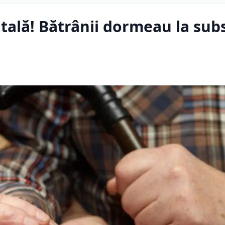
itală! Bătrânii dormeau la sub