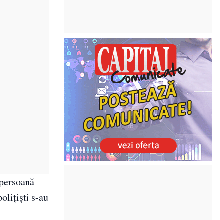
 persoană
olițiști s-au