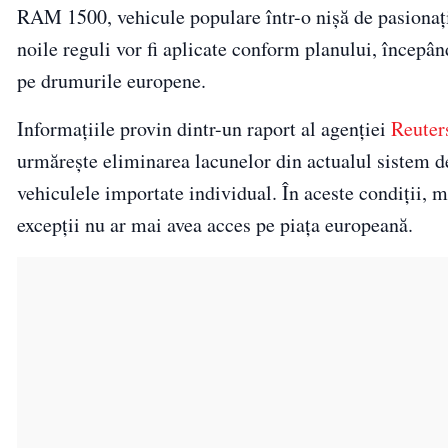
RAM 1500, vehicule populare într-o nișă de pasionați,
noile reguli vor fi aplicate conform planului, începâ
pe drumurile europene.
Informațiile provin dintr-un raport al agenției
Reuter
urmărește eliminarea lacunelor din actualul sistem d
vehiculele importate individual. În aceste condiții, m
excepții nu ar mai avea acces pe piața europeană.