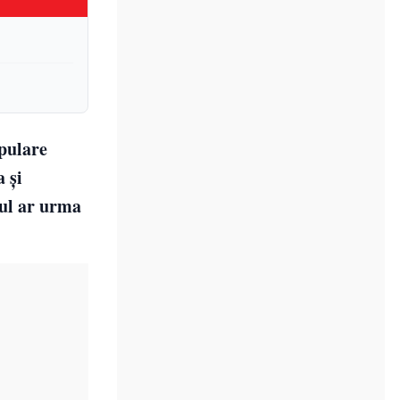
opulare
 și
tul ar urma