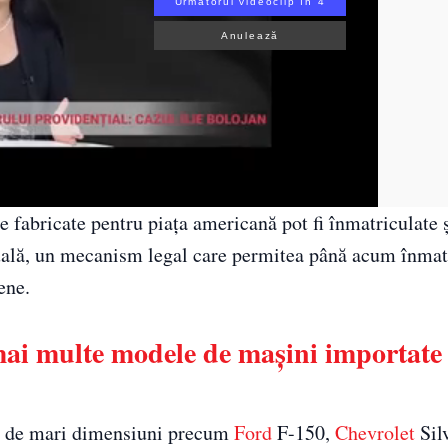
Următorul videoclip în 3
Anulează
 fabricate pentru piața americană pot fi înmatriculate ș
uală, un mecanism legal care permitea până acum înmat
ene.
 mai multe modele de mașini importate
ri de mari dimensiuni precum
Ford
F-150,
Chevrolet
Sil