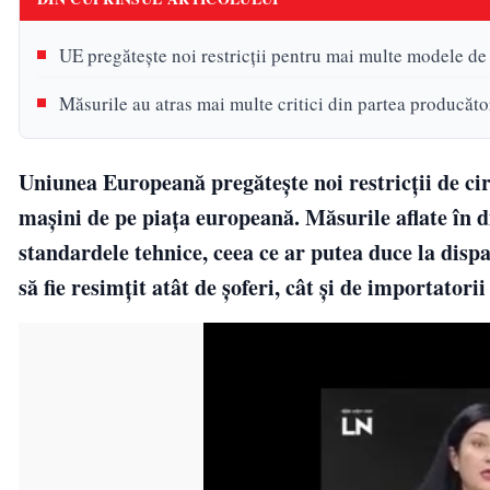
UE pregătește noi restricții pentru mai multe modele d
Măsurile au atras mai multe critici din partea producător
Uniunea Europeană pregătește noi restricții de cir
mașini de pe piața europeană. Măsurile aflate în di
standardele tehnice, ceea ce ar putea duce la dis
să fie resimțit atât de șoferi, cât și de importatorii