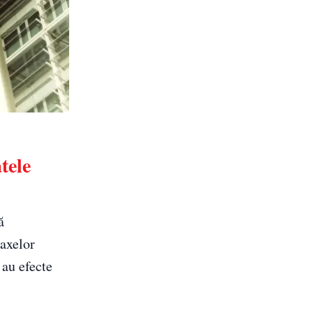
tele
ă
axelor
 au efecte