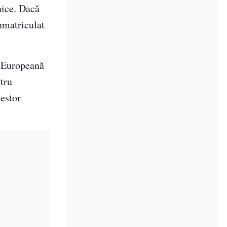
nice. Dacă
nmatriculat
 Europeană
tru
cestor