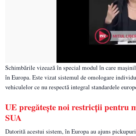
Schimbările vizează în special modul în care mașinile
în Europa. Este vizat sistemul de omologare individ
vehiculelor ce nu respectă integral standardele europ
UE pregătește noi restricții pentru
SUA
Datorită acestui sistem, în Europa au ajuns pickupu