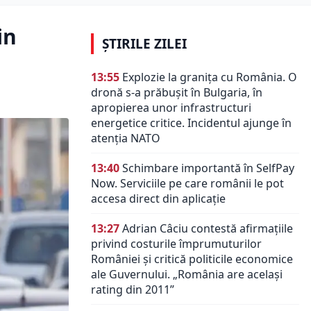
in
ȘTIRILE ZILEI
13:55
Explozie la granița cu România. O
dronă s-a prăbușit în Bulgaria, în
apropierea unor infrastructuri
energetice critice. Incidentul ajunge în
atenția NATO
13:40
Schimbare importantă în SelfPay
Now. Serviciile pe care românii le pot
accesa direct din aplicație
13:27
Adrian Câciu contestă afirmațiile
privind costurile împrumuturilor
României și critică politicile economice
ale Guvernului. „România are același
rating din 2011”