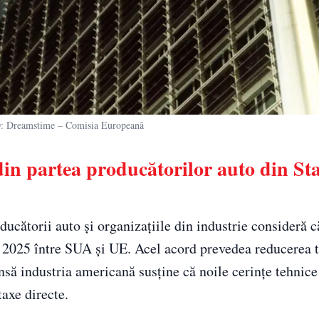
Dreamstime – Comisia Europeană
din partea producătorilor auto din Sta
ducătorii auto și organizațiile din industrie consideră c
 2025 între SUA și UE. Acel acord prevedea reducerea t
însă industria americană susține că noile cerințe tehnice
taxe directe.