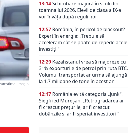
13:14
Schimbare majoră în școli din
toamna lui 2026. Elevii de clasa a IX-a
vor învăța după reguli noi
12:57
România, în pericol de blackout?
Expert în energie: „Trebuie să
accelerăm cât se poate de repede acele
investiții”
12:29
Kazahstanul vrea să majoreze cu
31% exporturile de petrol prin ruta BTC.
Volumul transportat ar urma să ajungă
la 1,7 milioane de tone în acest an
amstime - mașini
12:17
România evită categoria „junk”.
Siegfried Mureșan: „Retrogradarea ar
fi crescut preţurile, ar fi crescut
dobânzile şi ar fi speriat investitorii”