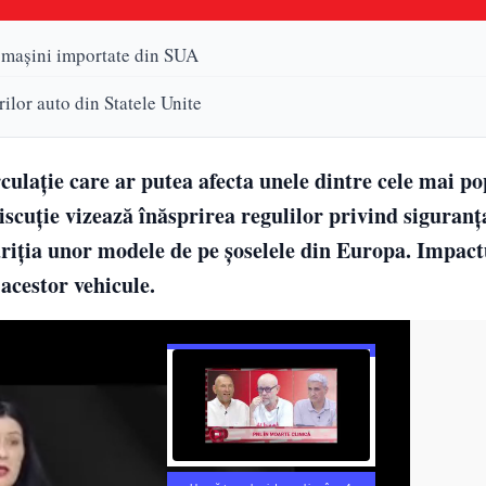
e mașini importate din SUA
ilor auto din Statele Unite
culație care ar putea afecta unele dintre cele mai p
scuție vizează înăsprirea regulilor privind siguranța
pariția unor modele de pe șoselele din Europa. Impac
 acestor vehicule.