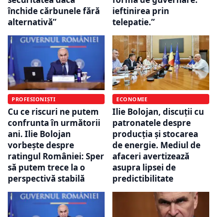
închide cărbunele fără
ieftinirea prin
alternativă”
telepatie.”
PROFESIONIȘTI
ECONOMIE
Cu ce riscuri ne putem
Ilie Bolojan, discuții cu
confrunta în următorii
patronatele despre
ani. Ilie Bolojan
producția și stocarea
vorbește despre
de energie. Mediul de
ratingul României: Sper
afaceri avertizează
să putem trece la o
asupra lipsei de
perspectivă stabilă
predictibilitate