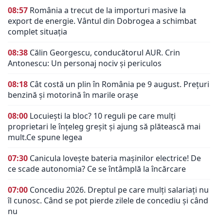
08:57
România a trecut de la importuri masive la
export de energie. Vântul din Dobrogea a schimbat
complet situația
08:38
Călin Georgescu, conducătorul AUR. Crin
Antonescu: Un personaj nociv şi periculos
08:18
Cât costă un plin în România pe 9 august. Prețuri
benzină și motorină în marile orașe
08:00
Locuiești la bloc? 10 reguli pe care mulți
proprietari le înțeleg greșit și ajung să plătească mai
mult.Ce spune legea
07:30
Canicula lovește bateria mașinilor electrice! De
ce scade autonomia? Ce se întâmplă la încărcare
07:00
Concediu 2026. Dreptul pe care mulți salariați nu
îl cunosc. Când se pot pierde zilele de concediu și când
nu