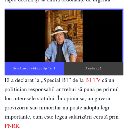
Următorul videoclip în 2
Anulează
El a declarat la „Special B1” de la
B1 TV
că un
politician responsabil ar trebui să pună pe primul
loc interesele statului. În opinia sa, un guvern
provizoriu sau minoritar nu poate adopta legi
importante, cum este legea salarizării cerută prin
PNRR
.