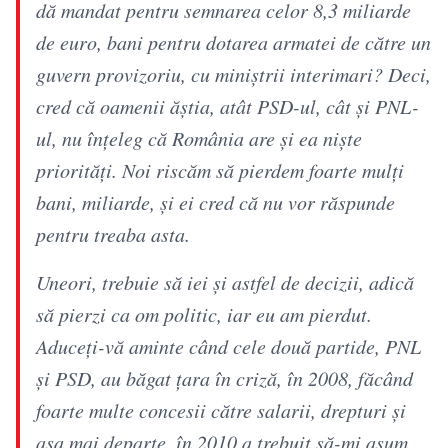
dă mandat pentru semnarea celor 8,3 miliarde
de euro, bani pentru dotarea armatei de către un
guvern provizoriu, cu miniştrii interimari? Deci,
cred că oamenii ăştia, atât PSD-ul, cât şi PNL-
ul, nu înţeleg că România are şi ea nişte
priorităţi. Noi riscăm să pierdem foarte mulţi
bani, miliarde, şi ei cred că nu vor răspunde
pentru treaba asta.
Uneori, trebuie să iei şi astfel de decizii, adică
să pierzi ca om politic, iar eu am pierdut.
Aduceţi-vă aminte când cele două partide, PNL
şi PSD, au băgat ţara în criză, în 2008, făcând
foarte multe concesii către salarii, drepturi şi
aşa mai departe, în 2010 a trebuit să-mi asum,