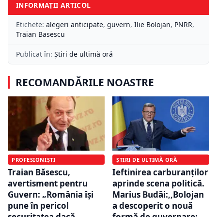
INFORMAȚII ARTICOL
Etichete:
alegeri anticipate
,
guvern
,
Ilie Bolojan
,
PNRR
,
Traian Basescu
Publicat în:
Știri de ultimă oră
RECOMANDĂRILE NOASTRE
PROFESIONIȘTI
ȘTIRI DE ULTIMĂ ORĂ
Traian Băsescu,
Ieftinirea carburanților
avertisment pentru
aprinde scena politică.
Guvern: „România își
Marius Budăi:,,Bolojan
pune în pericol
a descoperit o nouă
securitatea dacă
formă de guvernare: