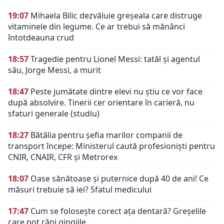
19:07
Mihaela Bilic dezvăluie greșeala care distruge
vitaminele din legume. Ce ar trebui să mănânci
întotdeauna crud
18:57
Tragedie pentru Lionel Messi: tatăl și agentul
său, Jorge Messi, a murit
18:47
Peste jumătate dintre elevi nu știu ce vor face
după absolvire. Tinerii cer orientare în carieră, nu
sfaturi generale (studiu)
18:27
Bătălia pentru șefia marilor companii de
transport începe: Ministerul caută profesioniști pentru
CNIR, CNAIR, CFR și Metrorex
18:07
Oase sănătoase și puternice după 40 de ani! Ce
măsuri trebuie să iei? Sfatul medicului
17:47
Cum se folosește corect ața dentară? Greșelile
care pot răni gingiile