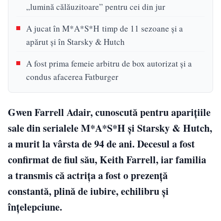
„lumină călăuzitoare” pentru cei din jur
A jucat în M*A*S*H timp de 11 sezoane și a
apărut și în Starsky & Hutch
A fost prima femeie arbitru de box autorizat și a
condus afacerea Fatburger
Gwen Farrell Adair, cunoscută pentru aparițiile
sale din serialele M*A*S*H și Starsky & Hutch,
a murit la vârsta de 94 de ani. Decesul a fost
confirmat de fiul său, Keith Farrell, iar familia
a transmis că actrița a fost o prezență
constantă, plină de iubire, echilibru și
înțelepciune.