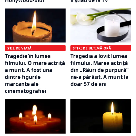
Hollywood-ului
îl știau de la TV
STIL DE VIAȚĂ
ȘTIRI DE ULTIMĂ ORĂ
Tragedie în lumea
Tragedia a lovit lumea
filmului. O mare actriță
filmului. Marea actriță
a murit. A fost una
din „Râuri de purpură”
dintre figurile
ne-a părăsit. A murit la
marcante ale
doar 57 de ani
cinematografiei