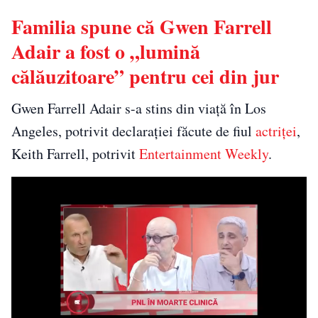
Familia spune că Gwen Farrell
Adair a fost o „lumină
călăuzitoare” pentru cei din jur
Gwen Farrell Adair s-a stins din viață în Los
Angeles, potrivit declarației făcute de fiul
actriței
,
Keith Farrell, potrivit
Entertainment Weekly
.