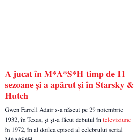
A jucat în M*A*S*H timp de 11
sezoane și a apărut și în Starsky &
Hutch
Gwen Farrell Adair s-a născut pe 29 noiembrie
1932, în Texas, și și-a făcut debutul în
televiziune
în 1972, în al doilea episod al celebrului serial
M*A*S*H.