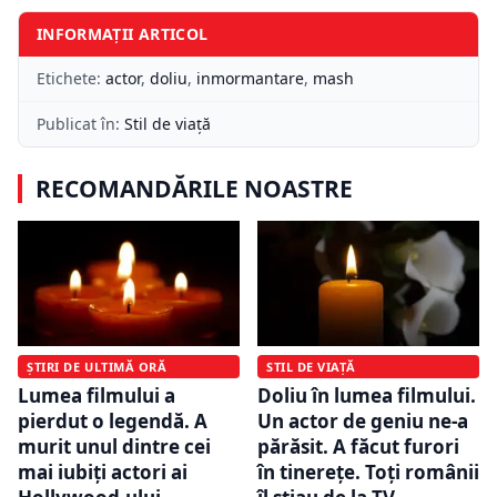
INFORMAȚII ARTICOL
Etichete:
actor
,
doliu
,
inmormantare
,
mash
Publicat în:
Stil de viață
RECOMANDĂRILE NOASTRE
ȘTIRI DE ULTIMĂ ORĂ
STIL DE VIAȚĂ
Lumea filmului a
Doliu în lumea filmului.
pierdut o legendă. A
Un actor de geniu ne-a
murit unul dintre cei
părăsit. A făcut furori
mai iubiți actori ai
în tinerețe. Toți românii