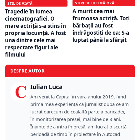
ȘTIRI DE ULTIMĂ ORĂ
STIL DE VIAȚĂ
A murit cea mai
Tragedie în lumea
frumoasa actriță. Toți
cinematografiei. O
bărbații au fost
mare actriță s-a stins în
îndrăgostiți de ea: S-a
propria locuință. A fost
luptat până la sfârșit
una dintre cele mai
respectate figuri ale
filmului
DESPRE AUTOR
C
Iulian Luca
Am venit la Capital în vara anului 2019, fiind
prima mea experiență ca jurnalist după ce am
lucrat oarecum de cealaltă parte a baricadei,
în monitorizarea presei, mai bine de 8 ani.
Înainte de a intra în presă, am lucrat o scurtă
perioadă de timp în proiectare în Autocad