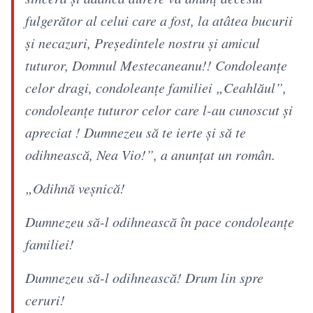
fulgerător al celui care a fost, la atâtea bucurii
și necazuri, Președintele nostru și amicul
tuturor, Domnul Mestecaneanu!! Condoleanțe
celor dragi, condoleanțe familiei „Ceahlăul”,
condoleanțe tuturor celor care l-au cunoscut și
apreciat ! Dumnezeu să te ierte și să te
odihnească, Nea Vio!”, a anunțat un român.
„Odihnă veșnică!
Dumnezeu să-l odihnească în pace condoleanțe
familiei!
Dumnezeu să-l odihnească! Drum lin spre
ceruri!