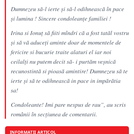
Dumnezeu să-l ierte și să-l odihnească în pace
și lumina ! Sincere condoleanțe familiei !
Irina si Ionuț să fiiti mîndri că a fost tatăl vostru
și să vă aduceți aminte doar de momentele de
fericire si bucurie traite alaturi el iar noi
ceilalți nu putem decit să- i purtăm veșnică
recunostintă si pioasă amintire! Dumnezeu să te
ierte și să te odihnească in pace in impărătia
sa!
Condoleante! Imi pare nespus de rau”, au scris
românii în secțiunea de comentarii.
INFORMAȚII ARTICOL