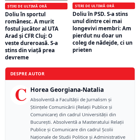
ȘTIRI DE ULTIMĂ ORĂ
ȘTIRI DE ULTIMĂ ORĂ
Doliu în PSD. S-a stins
Doliu în sportul
unul dintre cei mai
românesc. A murit
longevivi membri: Am
fostul jucător al UTA
pierdut nu doar un
Arad și CFR Cluj: O
coleg de nădejde, ci un
veste dureroasă. S-a
prieten
stins din viață prea
devreme
DESPRE AUTOR
C
Horea Georgiana-Natalia
Absolventă a Facultății de Jurnalism și
Științele Comunicării (Relații Publice și
Comunicare) din cadrul Universității din
București. Absolventă a Masteratului Relații
Publice și Comunicare din cadrul Școlii
Naţionale de Studii Politice și Administrative