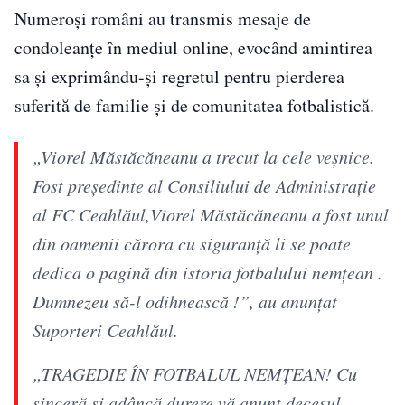
Numeroși români au transmis mesaje de
condoleanțe în mediul online, evocând amintirea
sa și exprimându-și regretul pentru pierderea
suferită de familie și de comunitatea fotbalistică.
„Viorel Măstăcăneanu a trecut la cele veșnice.
Fost președinte al Consiliului de Administrație
al FC Ceahlăul,Viorel Măstăcăneanu a fost unul
din oamenii cărora cu siguranță li se poate
dedica o pagină din istoria fotbalului nemțean .
Dumnezeu să-l odihnească !”, au anunțat
Suporteri Ceahlăul.
„TRAGEDIE ÎN FOTBALUL NEMȚEAN! Cu
sinceră și adâncă durere vă anunț decesul