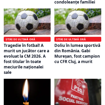
condoleanțe familiei
ȘTIRI DE ULTIMĂ ORĂ
ȘTIRI DE ULTIMĂ ORĂ
Tragedie în fotbal! A
Doliu în lumea sportivă
murit un jucător care a
din România. Gabi
evoluat la CM 2026. A
Mureşan, fost campion
fost titular în toate
cu CFR Cluj, a murit
meciurile naționalei
sale