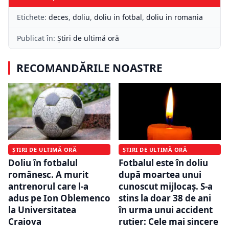
Etichete:
deces
,
doliu
,
doliu in fotbal
,
doliu in romania
Publicat în:
Știri de ultimă oră
RECOMANDĂRILE NOASTRE
ȘTIRI DE ULTIMĂ ORĂ
ȘTIRI DE ULTIMĂ ORĂ
Doliu în fotbalul
Fotbalul este în doliu
românesc. A murit
după moartea unui
antrenorul care l-a
cunoscut mijlocaș. S-a
adus pe Ion Oblemenco
stins la doar 38 de ani
la Universitatea
în urma unui accident
Craiova
rutier: Cele mai sincere