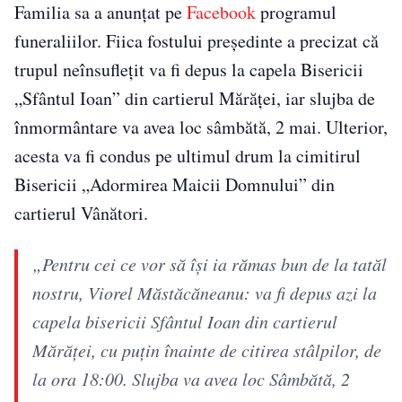
Familia sa a anunțat pe
Facebook
programul
funeraliilor. Fiica fostului președinte a precizat că
trupul neînsuflețit va fi depus la capela Bisericii
„Sfântul Ioan” din cartierul Mărăței, iar slujba de
înmormântare va avea loc sâmbătă, 2 mai. Ulterior,
acesta va fi condus pe ultimul drum la cimitirul
Bisericii „Adormirea Maicii Domnului” din
cartierul Vânători.
„Pentru cei ce vor să își ia rămas bun de la tatăl
nostru, Viorel Măstăcăneanu: va fi depus azi la
capela bisericii Sfântul Ioan din cartierul
Mărăței, cu puțin înainte de citirea stâlpilor, de
la ora 18:00. Slujba va avea loc Sâmbătă, 2