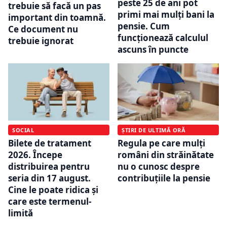
peste 25 de ani pot
trebuie să facă un pas
primi mai mulți bani la
important din toamnă.
pensie. Cum
Ce document nu
funcționează calculul
trebuie ignorat
ascuns în puncte
SOCIAL
ȘTIRI DE ULTIMĂ ORĂ
Bilete de tratament
Regula pe care mulți
2026. Începe
români din străinătate
distribuirea pentru
nu o cunosc despre
seria din 17 august.
contribuțiile la pensie
Cine le poate ridica și
care este termenul-
limită