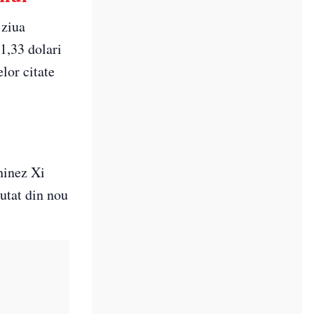
 ziua
1,33 dolari
lor citate
chinez Xi
mutat din nou