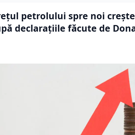
ețul petrolului spre noi crește
upă declarațiile făcute de Don