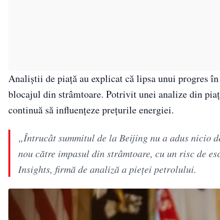
Analiștii de piață au explicat că lipsa unui progres în
blocajul din strâmtoare. Potrivit unei analize din piaț
continuă să influențeze prețurile energiei.
„Întrucât summitul de la Beijing nu a adus nicio de
nou către impasul din strâmtoare, cu un risc de e
Insights, firmă de analiză a pieței petrolului.