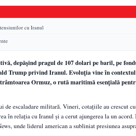
 tensiunilor cu Iranul
ente
ativă, depășind pragul de 107 dolari pe baril, pe fond
ald Trump privind Iranul. Evoluția vine în contextul
n Strâmtoarea Ormuz, o rută maritimă esențială pent
ui de escaladare militară. Vineri, cotațiile au crescut c
a în relația cu Iranul și a cerut ajungerea la un acord. 
 News, unde liderul american a subliniat presiunea asupr