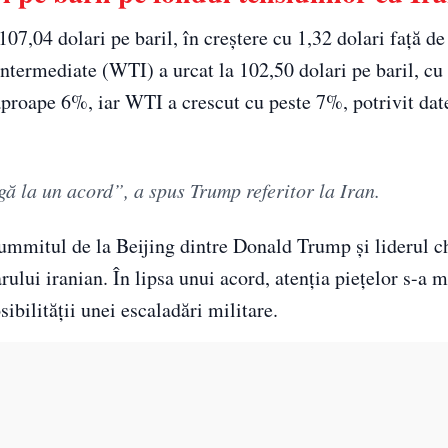
07,04 dolari pe baril, în creștere cu 1,32 dolari față de
ntermediate (WTI) a urcat la 102,50 dolari pe baril, cu 
aproape 6%, iar WTI a crescut cu peste 7%, potrivit date
ă la un acord”, a spus Trump referitor la Iran.
ă summitul de la Beijing dintre Donald Trump și liderul 
rului iranian. În lipsa unui acord, atenția piețelor s-a 
ibilității unei escaladări militare.