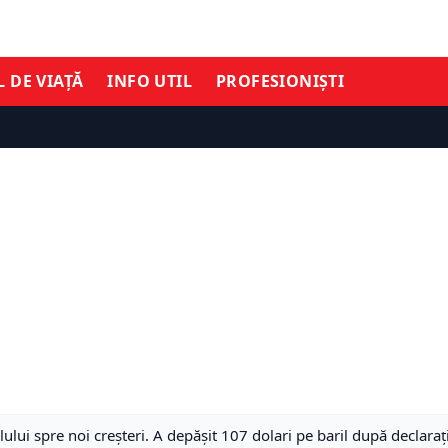
L DE VIAȚĂ
INFO UTIL
PROFESIONIȘTI
lului spre noi creșteri. A depășit 107 dolari pe baril după declara