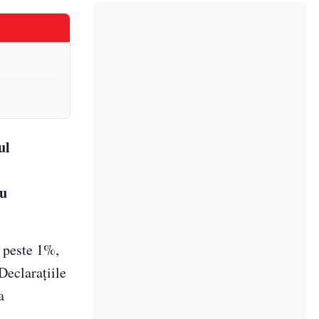
ul
ru
u peste 1%,
Declarațiile
a