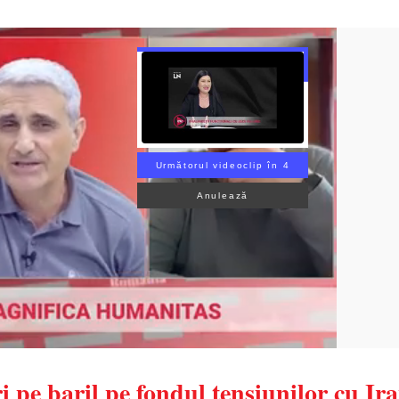
Următorul videoclip în 2
Anulează
i pe baril pe fondul tensiunilor cu Ir