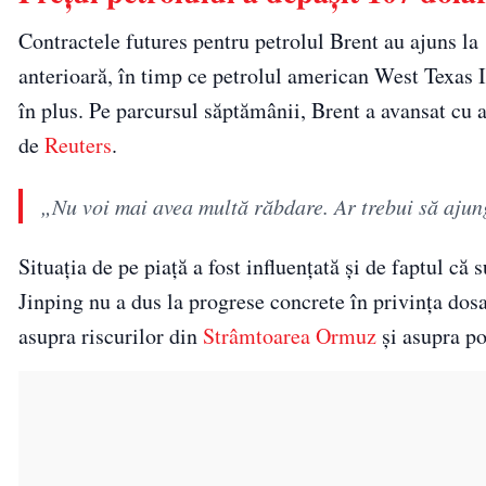
Contractele futures pentru petrolul Brent au ajuns la 1
anterioară, în timp ce petrolul american West Texas I
în plus. Pe parcursul săptămânii, Brent a avansat cu 
de
Reuters
.
„Nu voi mai avea multă răbdare. Ar trebui să ajung
Situația de pe piață a fost influențată și de faptul c
Jinping nu a dus la progrese concrete în privința dosa
asupra riscurilor din
Strâmtoarea Ormuz
și asupra pos