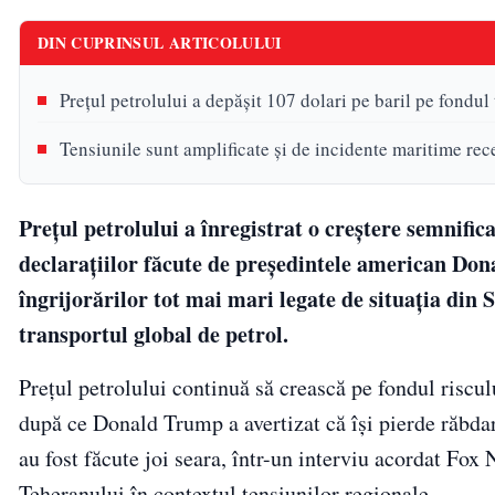
DIN CUPRINSUL ARTICOLULUI
Prețul petrolului a depășit 107 dolari pe baril pe fondul
Tensiunile sunt amplificate și de incidente maritime rec
Prețul petrolului a înregistrat o creștere semnific
declarațiilor făcute de președintele american Don
îngrijorărilor tot mai mari legate de situația di
transportul global de petrol.
Prețul petrolului continuă să crească pe fondul riscul
după ce Donald Trump a avertizat că își pierde răbdare
au fost făcute joi seara, într-un interviu acordat Fox
Teheranului în contextul tensiunilor regionale.