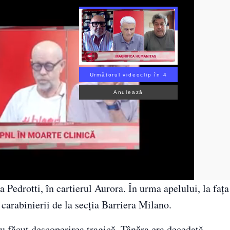
Următorul videoclip în 2
Anulează
 Pedrotti, în cartierul Aurora. În urma apelului, la fața
carabinierii de la secția Barriera Milano.
au făcut descoperirea tragică. Tânăra era decedată.