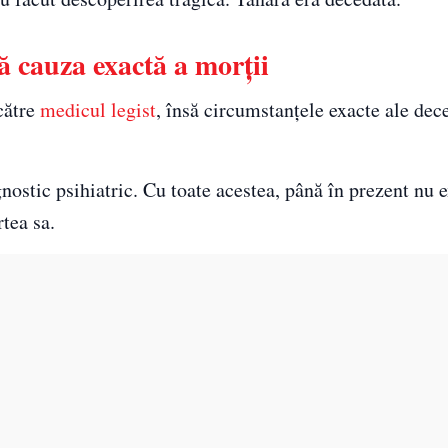
că cauza exactă a morții
 către
medicul legist
, însă circumstanțele exacte ale dec
nostic psihiatric. Cu toate acestea, până în prezent nu e
rtea sa.