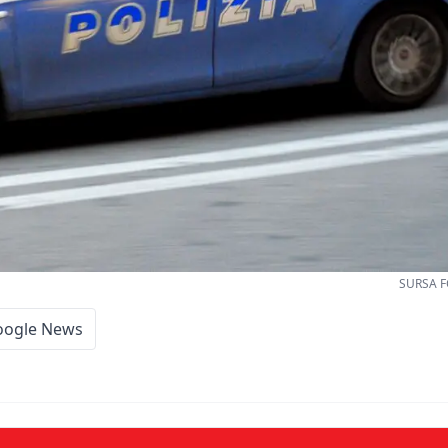
SURSA F
oogle News