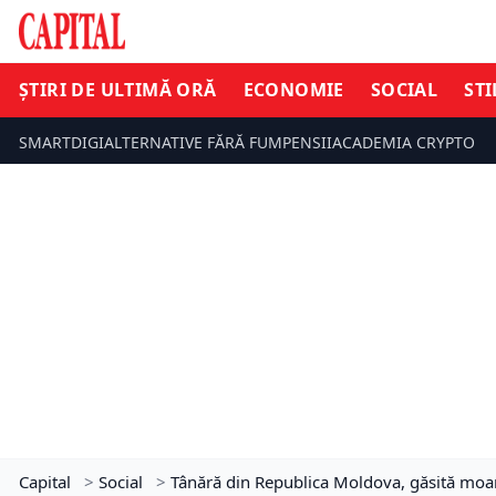
ȘTIRI DE ULTIMĂ ORĂ
ECONOMIE
SOCIAL
STI
SMARTDIGI
ALTERNATIVE FĂRĂ FUM
PENSII
ACADEMIA CRYPTO
Capital
>
Social
>
Tânără din Republica Moldova, găsită moartă