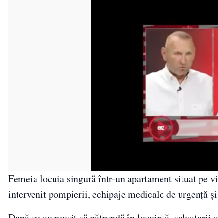
Femeia locuia singură într-un apartament situat pe via
intervenit pompierii, echipaje medicale de urgență și 
După ce au reușit să pătrundă în locuință, salvatorii 