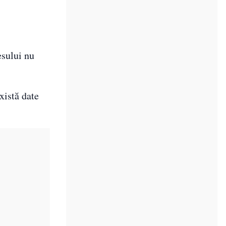
esului nu
xistă date