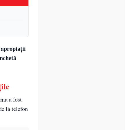
 apropiații
anchetă
ile
rma a fost
e la telefon