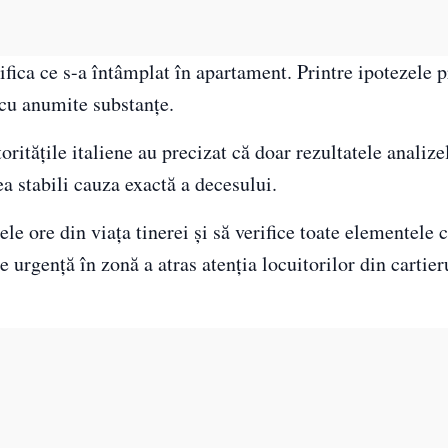
ifica ce s-a întâmplat în apartament. Printre ipotezele 
cu anumite substanțe.
oritățile italiene au precizat că doar rezultatele analiz
ea stabili cauza exactă a decesului.
ele ore din viața tinerei și să verifice toate elementele 
 urgență în zonă a atras atenția locuitorilor din cartier