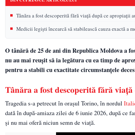
Tânăra a fost descoperită fără viață după ce apropiații au
Medicii legiști încearcă să stabilească cauza exactă a mo
O tânără de 25 de ani din Republica Moldova a fost
nu au mai reușit să ia legătura cu ea timp de aprox
pentru a stabili cu exactitate circumstanțele deces
Tânăra a fost descoperită fără viață 
Tragedia s-a petrecut în orașul Torino, în nordul
Itali
dată în după-amiaza zilei de 6 iunie 2026, după ce fa
și nu mai oferă niciun semn de viață.