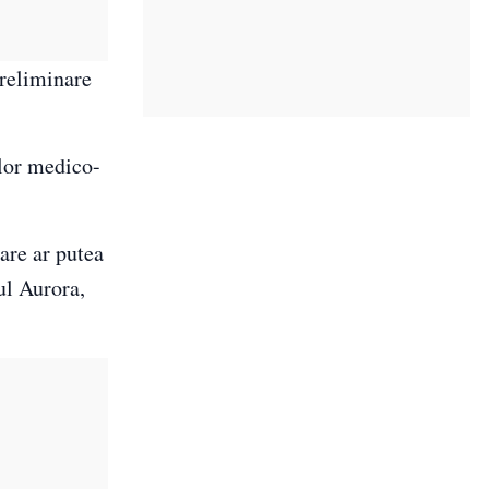
preliminare
elor medico-
care ar putea
ul Aurora,