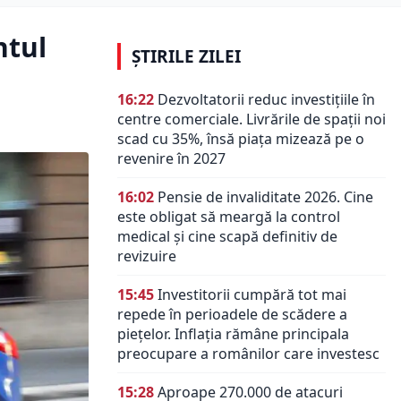
ntul
ȘTIRILE ZILEI
16:22
Dezvoltatorii reduc investițiile în
centre comerciale. Livrările de spații noi
scad cu 35%, însă piața mizează pe o
revenire în 2027
16:02
Pensie de invaliditate 2026. Cine
este obligat să meargă la control
medical și cine scapă definitiv de
revizuire
15:45
Investitorii cumpără tot mai
repede în perioadele de scădere a
piețelor. Inflația rămâne principala
preocupare a românilor care investesc
15:28
Aproape 270.000 de atacuri