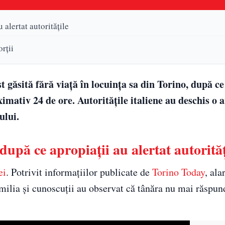
 alertat autoritățile
rții
 găsită fără viață în locuința sa din Torino, după ce
imativ 24 de ore. Autoritățile italiene au deschis o 
ului.
după ce apropiații au alertat autorităț
ei
. Potrivit informațiilor publicate de
Torino Today
, ala
milia și cunoscuții au observat că tânăra nu mai răspund