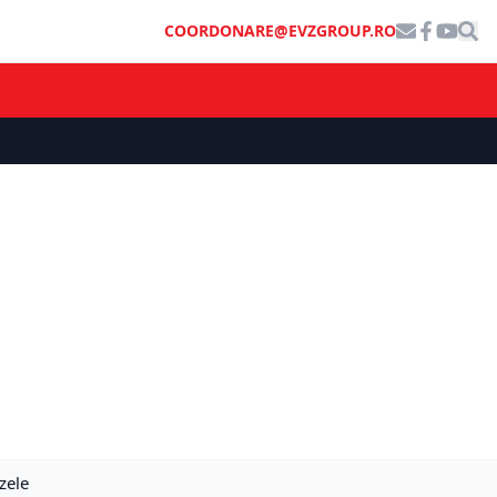
COORDONARE@EVZGROUP.RO
zele