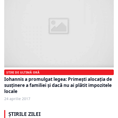
ȘTIRI DE ULTIMĂ ORĂ
Iohannis a promulgat legea: Primești alocația de
susținere a familiei și dacă nu ai plătit impozitele
locale
24 aprilie 2017
ȘTIRILE ZILEI