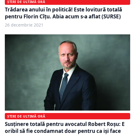
ȘTIRI DE ULTIMĂ ORĂ
Trădarea anului în politică! Este lovitură totală
pentru Florin Cîțu. Abia acum s-a aflat (SURSE)
26 decembrie 2021
ȘTIRI DE ULTIMĂ ORĂ
Susținere totală pentru avocatul Robert Roșu: E
oribil să fie condamnat doar pentru ca iși face