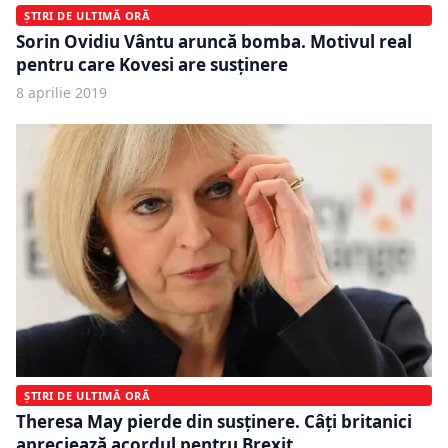
ȘTIRI DE ULTIMĂ ORĂ
Sorin Ovidiu Vântu aruncă bomba. Motivul real
pentru care Kovesi are susținere
8 aprilie 2019
ȘTIRI DE ULTIMĂ ORĂ
Theresa May pierde din susținere. Câți britanici
apreciează acordul pentru Brexit