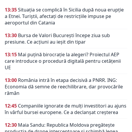
13:35
Situația se complică în Sicilia după noua erupție
a Etnei. Turiștii, afectați de restricțiile impuse pe
aeroportul din Catania
13:30
Bursa de Valori București începe ziua sub
presiune. Ce acțiuni au ieșit din tipar
13:15
Mai puțină birocrație la alegeri? Proiectul AEP
care introduce o procedură digitală pentru cetățenii
UE
13:00
România intră în etapa decisivă a PNRR. ING:
Economia dă semne de reechilibrare, dar provocările
rămân
12:45
Companiile ignorate de mulți investitori au ajuns
în vârful bursei europene. Ce a declanșat creșterea
12:30
Maia Sandu: Republica Moldova pregătește
producția de drone interceptoare și schimbă legea