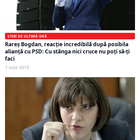
ȘTIRI DE ULTIMĂ ORĂ
Rareş Bogdan, reacţie incredibilă după posibila
alianţă cu PSD: Cu stânga nici cruce nu poți să-ţi
faci
7 iulie 2019