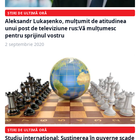
ȘTIRI DE ULTIMĂ ORĂ
Aleksandr Lukaşenko, mulțumit de atitudinea
unui post de televiziune rus:Vă mulţumesc
pentru sprijinul vostru
2 septembrie 2020
ȘTIRI DE ULTIMĂ ORĂ
Studiu internațional: Susținerea în guverne scade