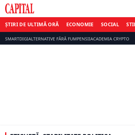
ȘTIRI DE ULTIMĂ ORĂ
ECONOMIE
SOCIAL
STI
SMARTDIGI
ALTERNATIVE FĂRĂ FUM
PENSII
ACADEMIA CRYPTO
ȘTIRI DE ULTIMĂ ORĂ
ȘTIRI DE UL
Un guvern minoritar ar putea lua
decizii mai rapide. Ilie Bolojan: Pe
Ilie Boloja
termen lung e bine să ai o
posibil să 