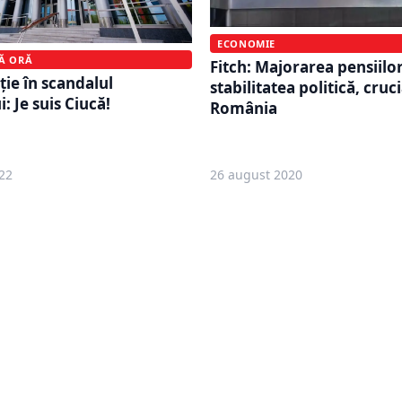
ECONOMIE
MĂ ORĂ
Fitch: Majorarea pensiilor
ţie în scandalul
stabilitatea politică, cruc
 Je suis Ciucă!
România
22
26 august 2020