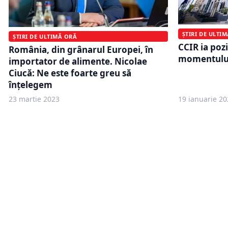
ȘTIRI DE ULTI
ȘTIRI DE ULTIMĂ ORĂ
CCIR ia pozi
România, din grânarul Europei, în
momentului:
importator de alimente. Nicolae
Ciucă: Ne este foarte greu să
înţelegem
23 martie 2023
19 ianuarie 20