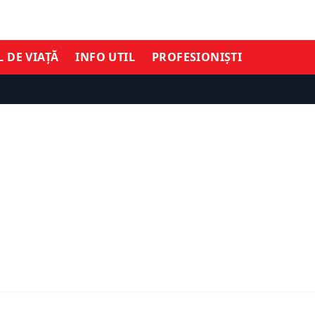
L DE VIAȚĂ
INFO UTIL
PROFESIONIȘTI
TIMĂ ORĂ
ECONOMIE
n: Dacă aş fi candidat, e
Bugetul pe 2025. Tanczos
fi câştigat alegerile, dar
fi gata până pe 27 ianuar