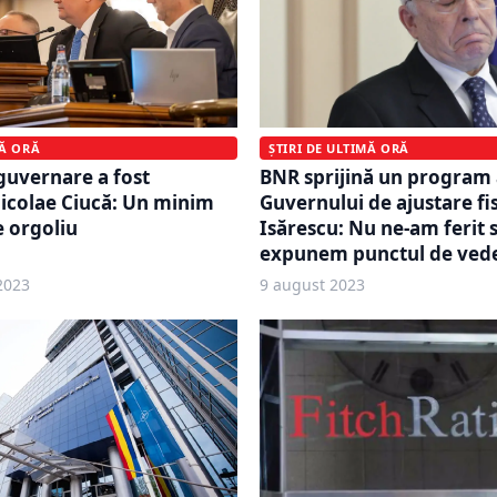
ȘTIRI DE ULTIMĂ ORĂ
MĂ ORĂ
BNR sprijină un program 
 guvernare a fost
Guvernului de ajustare fi
icolae Ciucă: Un minim
Isărescu: Nu ne-am ferit 
e orgoliu
expunem punctul de ved
2023
9 august 2023