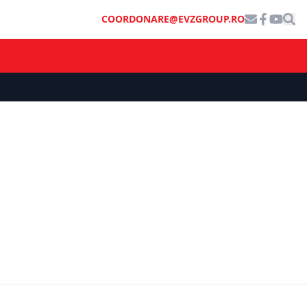
COORDONARE@EVZGROUP.RO
ȘTIRI DE ULTIMĂ ORĂ
Călin Georgescu, despre alianța
 Barna: Va
formată de PSD-PNL-UDMR-USR:
ie. Vizăm
Partidele vor trebui să țină cont