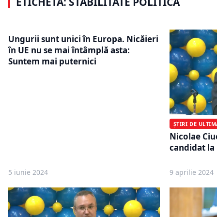
ETICHETĂ: STABILITATE POLITICA
stabilitate politică
aveam o co
Ungurii sunt unici în Europa. Nicăieri
în UE nu se mai întâmplă asta:
Suntem mai puternici
ȘTIRI DE ULTI
Nicolae Ciu
candidat la
5 iunie 2024
9 aprilie 2024