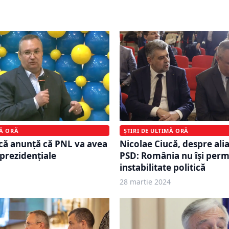
aliţie făcută praf
deficit sub 7% din PIB
MĂ ORĂ
ȘTIRI DE ULTIMĂ ORĂ
că anunță că PNL va avea
Nicolae Ciucă, despre ali
 prezidenţiale
PSD: România nu își perm
instabilitate politică
28 martie 2024