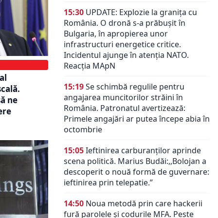
15:30
UPDATE: Explozie la granița cu
România. O dronă s-a prăbușit în
Bulgaria, în apropierea unor
infrastructuri energetice critice.
Incidentul ajunge în atenția NATO.
Reacția MApN
al
15:19
Se schimbă regulile pentru
scală.
angajarea muncitorilor străini în
să ne
România. Patronatul avertizează:
ere
Primele angajări ar putea începe abia în
octombrie
15:05
Ieftinirea carburanților aprinde
scena politică. Marius Budăi:,,Bolojan a
descoperit o nouă formă de guvernare:
ieftinirea prin telepatie.”
14:50
Noua metodă prin care hackerii
fură parolele și codurile MFA. Peste