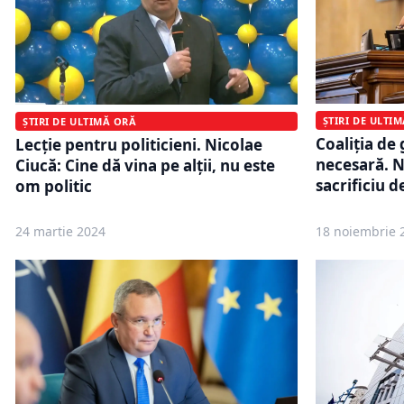
ȘTIRI DE ULTI
ȘTIRI DE ULTIMĂ ORĂ
Coaliția de
Lecție pentru politicieni. Nicolae
necesară. N
Ciucă: Cine dă vina pe alții, nu este
sacrificiu d
om politic
24 martie 2024
18 noiembrie 