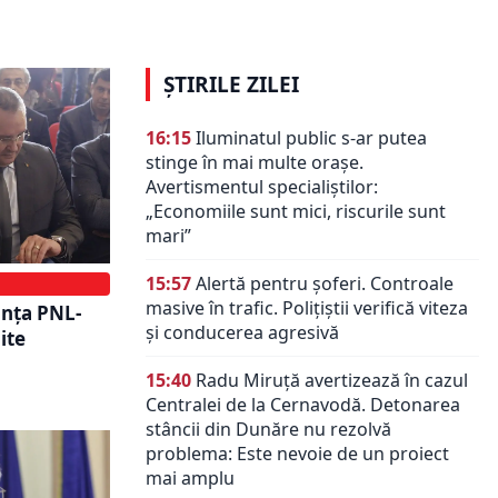
zilnic de părerea românilor
ȘTIRILE ZILEI
16:15
Iluminatul public s-ar putea
stinge în mai multe orașe.
Avertismentul specialiștilor:
„Economiile sunt mici, riscurile sunt
mari”
15:57
Alertă pentru șoferi. Controale
masive în trafic. Polițiștii verifică viteza
anța PNL-
și conducerea agresivă
ite
15:40
Radu Miruță avertizează în cazul
Centralei de la Cernavodă. Detonarea
stâncii din Dunăre nu rezolvă
problema: Este nevoie de un proiect
mai amplu